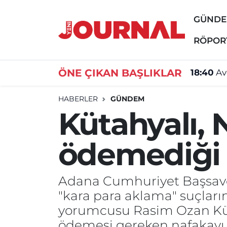
GÜND
GÜNDEM
Nöbetçi Eczaneler
RÖPOR
SİYASET
Hava Durumu
ÖNE ÇIKAN BAŞLIKLAR
18:40
Av
SAĞLIK
Trafik Durumu
HABERLER
GÜNDEM
Kütahyalı, 
DÜNYA
Süper Lig Puan Durumu ve Fikstür
ödemediği i
EĞİTİM
Tüm Manşetler
ÖZEL HABER
Son Dakika Haberleri
Adana Cumhuriyet Başsavcılığ
"kara para aklama" suçları
Haber Arşivi
yorumcusu Rasim Ozan Küta
ödemesi gereken nafakayı ö