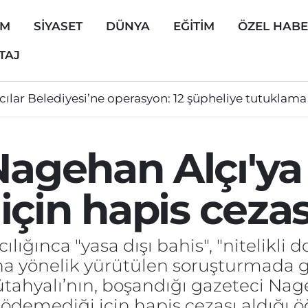
EM
SİYASET
DÜNYA
EĞİTİM
ÖZEL HAB
TAJ
cılar Belediyesi’ne operasyon: 12 şüpheliye tutuklama
Nagehan Alçı'ya
çin hapis cezas
ınca "yasa dışı bahis", "nitelikli dol
na yönelik yürütülen soruşturmada g
hyalı’nın, boşandığı gazeteci Nage
demediği için hapis cezası aldığı öğ