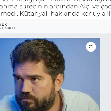
oşanma sürecinin ardından Alçı ve ç
emedi. Kütahyalı hakkında konuyla ilg
1 DK
A SÜRESI