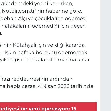
ı gündemdeki yerini korurken,
ı. Notbir.com.tr’nin haberine göre;
agehan Alçı ve çocuklarına ödemesi
k nafakalarını ödemediği için geçen
.
’nin Kütahyalı için verdiği kararda,
rına ilişkin nafaka borcunu ödememek
ik hapsi ile cezalandırılmasına karar
itirazı reddetmesinin ardından
ama hapis cezası 4 Nisan 2026 tarihinde
ediyesi'ne yeni operasyon: 15