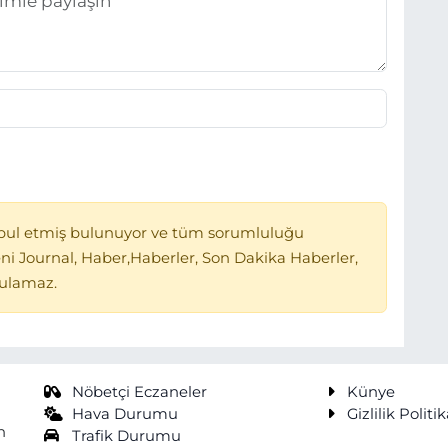
bul etmiş bulunuyor ve tüm sorumluluğu
ni Journal, Haber,Haberler, Son Dakika Haberler,
tulamaz.
Nöbetçi Eczaneler
Künye
Hava Durumu
Gizlilik Politik
n
Trafik Durumu