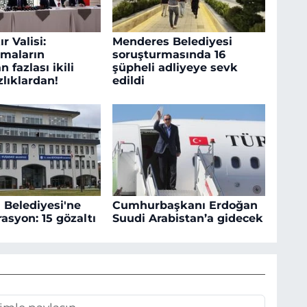
r Valisi:
Menderes Belediyesi
maların
soruşturmasında 16
n fazlası ikili
şüpheli adliyeye sevk
lıklardan!
edildi
 Belediyesi'ne
Cumhurbaşkanı Erdoğan
asyon: 15 gözaltı
Suudi Arabistan’a gidecek