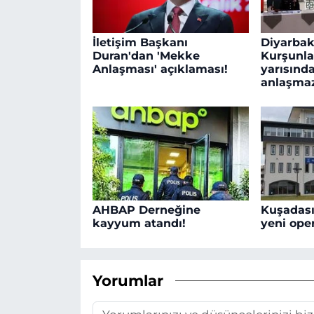
İletişim Başkanı
Diyarbakı
Duran'dan 'Mekke
Kurşunla
Anlaşması' açıklaması!
yarısında
anlaşmaz
AHBAP Derneğine
Kuşadası
kayyum atandı!
yeni oper
Yorumlar