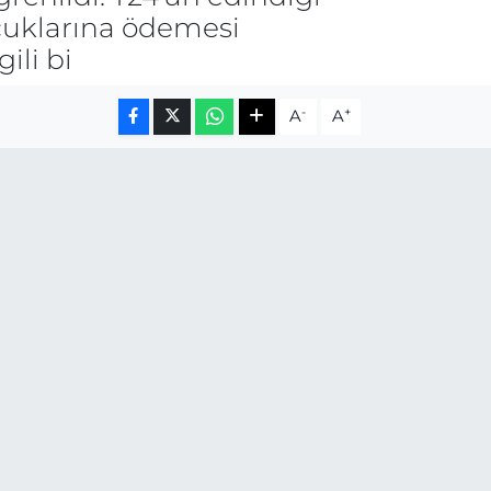
ocuklarına ödemesi
ili bi
-
+
A
A