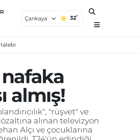
ER
°
32
Çankaya
 talebi
 nafaka
ı almış!
andırıcılık", "rüşvet" ve
özaltına alınan televizyon
han Alçı ve çocuklarına
renildi. T24'ün edindiği