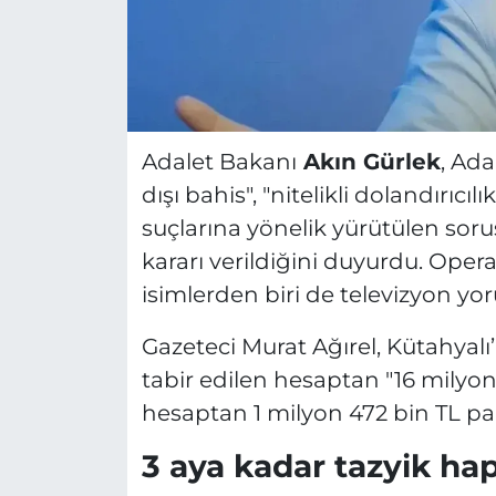
Adalet Bakanı
Akın Gürlek
, Ad
dışı bahis", "nitelikli dolandırıcıl
suçlarına yönelik yürütülen soru
kararı verildiğini duyurdu. Ope
isimlerden biri de televizyon y
Gazeteci Murat Ağırel, Kütahyal
tabir edilen hesaptan "16 milyon 
hesaptan 1 milyon 472 bin TL para 
3 aya kadar tazyik hap