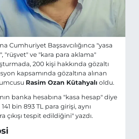
ana Cumhuriyet Başsavcılığınca "yasa
ık", "rüşvet" ve "kara para aklama"
şturmada, 200 kişi hakkında gözaltı
rasyon kapsamında gözaltına alınan
orumcusu
Rasim Ozan Kütahyalı
oldu.
ı’nın banka hesabına "kasa hesap" diye
141 bin 893 TL para girişi, aynı
çıkışı tespit edildiğini" yazdı.
si