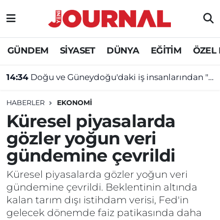
GÜNDEM
Nöbetçi Eczaneler
GÜNDEM
SİYASET
DÜNYA
EĞİTİM
ÖZEL
SİYASET
Hava Durumu
14:34
Doğu ve Güneydoğu'daki iş insanlarından "çerçeve yasa"ya destek mesajı
SAĞLIK
Trafik Durumu
14:25
Bakan Bayraktar: Gabar üretimin, istihdamın ve umudun adresi oldu!
HABERLER
EKONOMİ
DÜNYA
Süper Lig Puan Durumu ve Fikstür
Küresel piyasalarda
gözler yoğun veri
EĞİTİM
Tüm Manşetler
gündemine çevrildi
ÖZEL HABER
Son Dakika Haberleri
Küresel piyasalarda gözler yoğun veri
gündemine çevrildi. Beklentinin altında
Haber Arşivi
kalan tarım dışı istihdam verisi, Fed'in
gelecek dönemde faiz patikasında daha