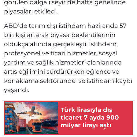
görülen dalgalı seyir de hafta genelinde
piyasaları etkiledi.
ABD'de tarım dışı istihdam haziranda 57
bin kişi artarak piyasa beklentilerinin
oldukça altında gerçekleşti. İstihdam,
profesyonel ve ticari hizmetler, sosyal
yardım ve sağlık hizmetleri alanlarında
artış eğilimini sürdürürken eğlence ve
konaklama sektöründe ise istihdam kaybı
yaşandı.
Türk lirasıyla dış
ticaret 7 ayda 900
milyar lirayı aştı