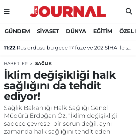
GÜNDEM
Nöbetçi Eczaneler
GÜNDEM
SİYASET
DÜNYA
EĞİTİM
ÖZEL
SİYASET
Hava Durumu
11:22
Rus ordusu bu gece 17 füze ve 202 SİHA ile saldırı düzenledi
SAĞLIK
Trafik Durumu
HABERLER
SAĞLIK
DÜNYA
Süper Lig Puan Durumu ve Fikstür
İklim değişikliği halk
sağlığını da tehdit
EĞİTİM
Tüm Manşetler
ediyor!
ÖZEL HABER
Son Dakika Haberleri
Sağlık Bakanlığı Halk Sağlığı Genel
Müdürü Erdoğan Öz, "İklim değişikliği
Haber Arşivi
sadece çevresel bir sorun değil, aynı
zamanda halk sağlığını tehdit eden