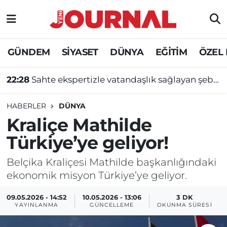
GÜNDEM
Nöbetçi Eczaneler
GÜNDEM
SİYASET
DÜNYA
EĞİTİM
ÖZEL
SİYASET
Hava Durumu
22:28
Sahte ekspertizle vatandaşlık sağlayan şebekeye operasyon
SAĞLIK
Trafik Durumu
HABERLER
DÜNYA
DÜNYA
Süper Lig Puan Durumu ve Fikstür
Kraliçe Mathilde
Türkiye’ye geliyor!
EĞİTİM
Tüm Manşetler
Belçika Kraliçesi Mathilde başkanlığındaki
ÖZEL HABER
Son Dakika Haberleri
ekonomik misyon Türkiye’ye geliyor.
Haber Arşivi
09.05.2026 - 14:52
10.05.2026 - 13:06
3 DK
YAYINLANMA
GÜNCELLEME
OKUNMA SÜRESI