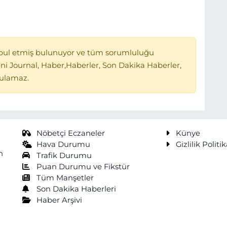
bul etmiş bulunuyor ve tüm sorumluluğu
ni Journal, Haber,Haberler, Son Dakika Haberler,
tulamaz.
Nöbetçi Eczaneler
Künye
Hava Durumu
Gizlilik Politik
n
Trafik Durumu
Puan Durumu ve Fikstür
Tüm Manşetler
Son Dakika Haberleri
Haber Arşivi