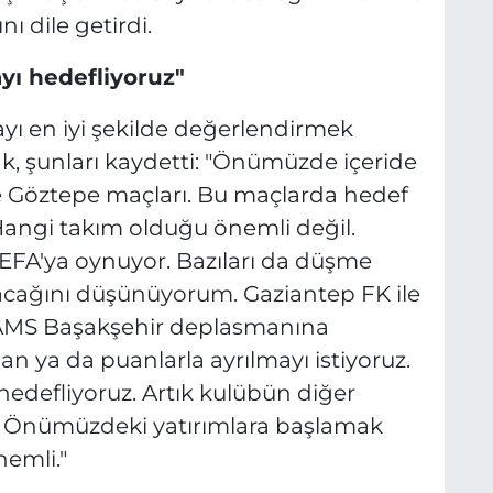
ı dile getirdi.
yı hedefliyoruz"
ayı en iyi şekilde değerlendirmek
k, şunları kaydetti: "Önümüzde içeride
ve Göztepe maçları. Bu maçlarda hedef
Hangi takım olduğu önemli değil.
UEFA'ya oynuyor. Bazıları da düşme
acağını düşünüyorum. Gaziantep FK ile
RAMS Başakşehir deplasmanına
n ya da puanlarla ayrılmayı istiyoruz.
hedefliyoruz. Artık kulübün diğer
uz. Önümüzdeki yatırımlara başlamak
nemli."