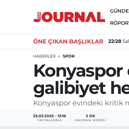
GÜND
GÜNDEM
Nöbetçi Eczaneler
RÖPOR
SİYASET
Hava Durumu
ÖNE ÇIKAN BAŞLIKLAR
22:28
Sa
SAĞLIK
Trafik Durumu
HABERLER
SPOR
Konyaspor 
DÜNYA
Süper Lig Puan Durumu ve Fikstür
galibiyet he
EĞİTİM
Tüm Manşetler
ÖZEL HABER
Son Dakika Haberleri
Konyaspor evindeki kritik 
Haber Arşivi
25.03.2025 - 13:16
2 DK
YAYINLANMA
OKUNMA SÜRESI