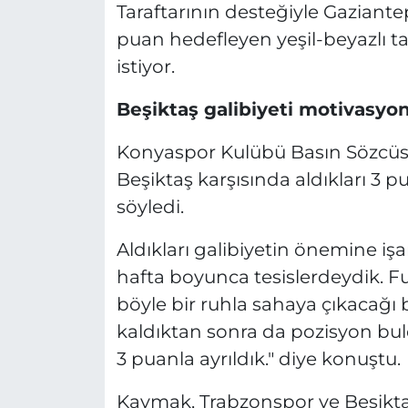
Taraftarının desteğiyle Gaziant
puan hedefleyen yeşil-beyazlı ta
istiyor.
Beşiktaş galibiyeti motivasyon
Konyaspor Kulübü Basın Sözcüs
Beşiktaş karşısında aldıkları 3 
söyledi.
Aldıkları galibiyetin önemine i
hafta boyunca tesislerdeydik. Fu
böyle bir ruhla sahaya çıkacağı be
kaldıktan sonra da pozisyon bu
3 puanla ayrıldık." diye konuştu.
Kaymak, Trabzonspor ve Beşikta