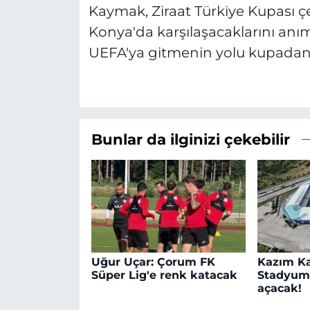
Kaymak, Ziraat Türkiye Kupası ç
Konya'da karşılaşacaklarını anım
UEFA'ya gitmenin yolu kupadan ge
Bunlar da ilginizi çekebilir
Uğur Uçar: Çorum FK
Kazım Ka
Süper Lig'e renk katacak
Stadyumu
açacak!