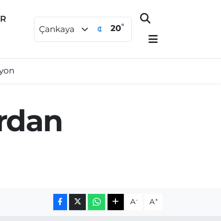
ER
°
20
Çankaya
syon
rdan
-
+
A
A