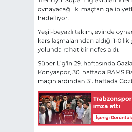
Trendyol Süper Lig ekiplerind
oynayacağı iki maçtan galibiyetle
hedefliyor.
Yeşil-beyazlı takım, evinde oyn
karşılaşmalarından aldığı 1-0'lık 
yolunda rahat bir nefes aldı.
Süper Lig'in 29. haftasında Gazi
Konyaspor, 30. haftada RAMS B
maçın ardından 31. haftada Göz
Trabzonspor'
imza attı
İçeriği Görüntül