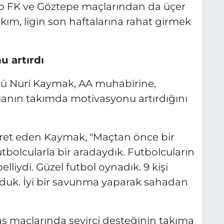
ep FK ve Göztepe maçlarından da üçer
kım, ligin son haftalarına rahat girmek
u artırdı
ü Nuri Kaymak, AA muhabirine,
puanın takımda motivasyonu artırdığını
şaret eden Kaymak, "Maçtan önce bir
tbolcularla bir aradaydık. Futbolcuların
lliydi. Güzel futbol oynadık. 9 kişi
lduk. İyi bir savunma yaparak sahadan
ş maçlarında seyirci desteğinin takıma