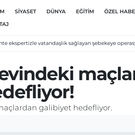
EM
SİYASET
DÜNYA
EĞİTİM
ÖZEL HAB
TAJ
hte ekspertizle vatandaşlık sağlayan şebekeye opera
evindeki maçla
defliyor!
maçlardan galibiyet hedefliyor.