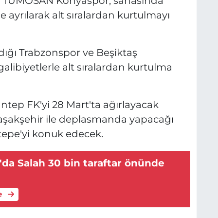
en TÜMOSAN Konyaspor, sahasında
 ayrılarak alt sıralardan kurtulmayı
adığı Trabzonspor ve Beşiktaş
galibiyetlerle alt sıralardan kurtulma
antep FK'yi 28 Mart'ta ağırlayacak
aşakşehir ile deplasmanda yapacağı
tepe'yi konuk edecek.
da Salah 30 bin taraftar önünde
e