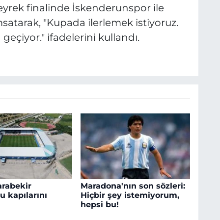
eyrek finalinde İskenderunspor ile
satarak, "Kupada ilerlemek istiyoruz.
çiyor." ifadelerini kullandı.
rabekir
Maradona'nın son sözleri:
 kapılarını
Hiçbir şey istemiyorum,
hepsi bu!