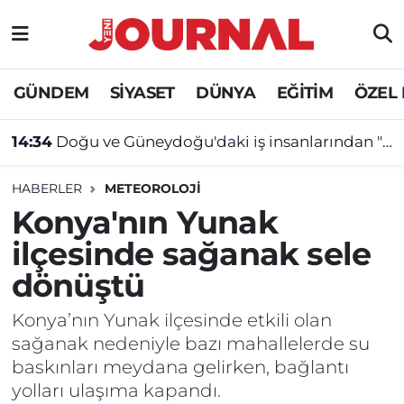
GÜNDEM
Nöbetçi Eczaneler
GÜNDEM
SİYASET
DÜNYA
EĞİTİM
ÖZEL
SİYASET
Hava Durumu
14:34
Doğu ve Güneydoğu'daki iş insanlarından "çerçeve yasa"ya destek mesajı
SAĞLIK
Trafik Durumu
HABERLER
METEOROLOJİ
DÜNYA
Süper Lig Puan Durumu ve Fikstür
Konya'nın Yunak
ilçesinde sağanak sele
EĞİTİM
Tüm Manşetler
dönüştü
ÖZEL HABER
Son Dakika Haberleri
Konya’nın Yunak ilçesinde etkili olan
sağanak nedeniyle bazı mahallelerde su
Haber Arşivi
baskınları meydana gelirken, bağlantı
yolları ulaşıma kapandı.