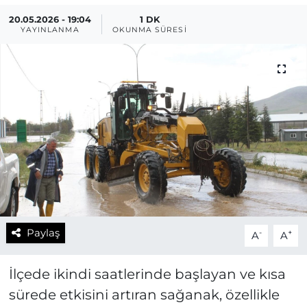
20.05.2026 - 19:04
1 DK
YAYINLANMA
OKUNMA SÜRESI
Paylaş
-
+
A
A
İlçede ikindi saatlerinde başlayan ve kısa
sürede etkisini artıran sağanak, özellikle