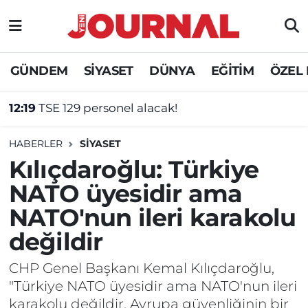
GÜNDEM
Nöbetçi Eczaneler
GÜNDEM
SİYASET
DÜNYA
EĞİTİM
ÖZEL
SİYASET
Hava Durumu
12:19
TSE 129 personel alacak!
SAĞLIK
Trafik Durumu
HABERLER
SİYASET
DÜNYA
Süper Lig Puan Durumu ve Fikstür
Kılıçdaroğlu: Türkiye
NATO üyesidir ama
EĞİTİM
Tüm Manşetler
NATO'nun ileri karakolu
ÖZEL HABER
Son Dakika Haberleri
değildir
Haber Arşivi
CHP Genel Başkanı Kemal Kılıçdaroğlu,
"Türkiye NATO üyesidir ama NATO'nun ileri
karakolu değildir. Avrupa güvenliğinin bir