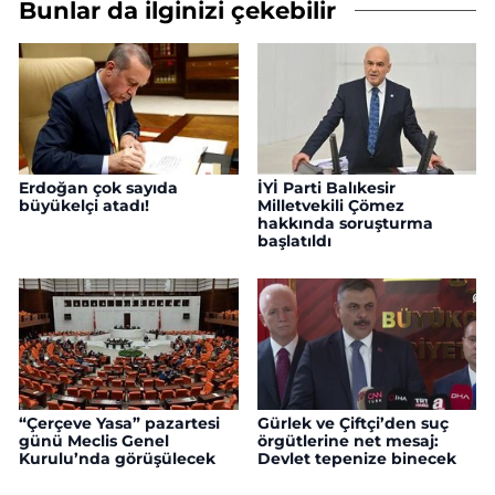
Bunlar da ilginizi çekebilir
Erdoğan çok sayıda
İYİ Parti Balıkesir
büyükelçi atadı!
Milletvekili Çömez
hakkında soruşturma
başlatıldı
“Çerçeve Yasa” pazartesi
Gürlek ve Çiftçi’den suç
günü Meclis Genel
örgütlerine net mesaj:
Kurulu’nda görüşülecek
Devlet tepenize binecek