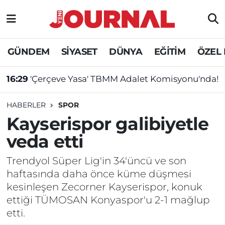
GÜNDEM
Nöbetçi Eczaneler
GÜNDEM
SİYASET
DÜNYA
EĞİTİM
ÖZEL
SİYASET
Hava Durumu
16:29
'Çerçeve Yasa' TBMM Adalet Komisyonu'nda!
SAĞLIK
Trafik Durumu
HABERLER
SPOR
DÜNYA
Süper Lig Puan Durumu ve Fikstür
Kayserispor galibiyetle
veda etti
EĞİTİM
Tüm Manşetler
Trendyol Süper Lig'in 34'üncü ve son
ÖZEL HABER
Son Dakika Haberleri
haftasında daha önce küme düşmesi
kesinleşen Zecorner Kayserispor, konuk
Haber Arşivi
ettiği TÜMOSAN Konyaspor'u 2-1 mağlup
etti.