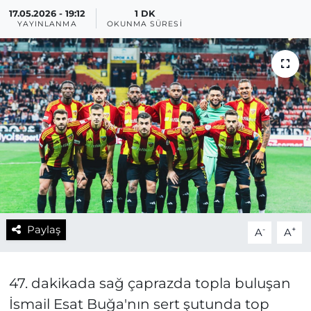
17.05.2026 - 19:12
1 DK
YAYINLANMA
OKUNMA SÜRESI
Paylaş
-
+
A
A
47. dakikada sağ çaprazda topla buluşan
İsmail Esat Buğa'nın sert şutunda top