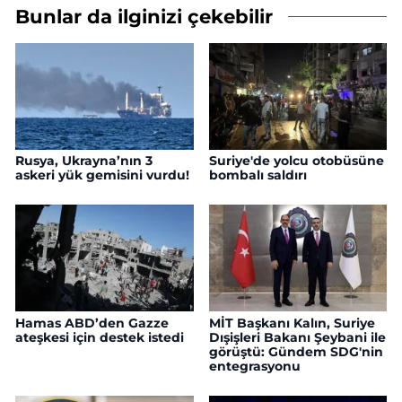
Bunlar da ilginizi çekebilir
Rusya, Ukrayna’nın 3
Suriye'de yolcu otobüsüne
askeri yük gemisini vurdu!
bombalı saldırı
Hamas ABD’den Gazze
MİT Başkanı Kalın, Suriye
ateşkesi için destek istedi
Dışişleri Bakanı Şeybani ile
görüştü: Gündem SDG'nin
entegrasyonu