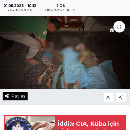
21.05.2025 - 10:12
1 DK
YAYINLANMA
OKUNMA SÜRESI
Paylaş
-
+
A
A
İddia: CIA, Küba için