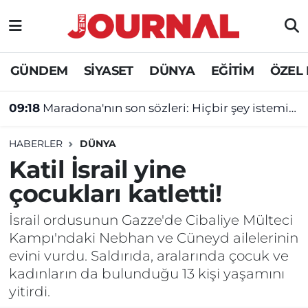
GÜNDEM
Nöbetçi Eczaneler
GÜNDEM
SİYASET
DÜNYA
EĞİTİM
ÖZEL
SİYASET
Hava Durumu
09:18
Maradona'nın son sözleri: Hiçbir şey istemiyorum, hepsi bu!
SAĞLIK
Trafik Durumu
HABERLER
DÜNYA
DÜNYA
Süper Lig Puan Durumu ve Fikstür
Katil İsrail yine
çocukları katletti!
EĞİTİM
Tüm Manşetler
İsrail ordusunun Gazze'de Cibaliye Mülteci
ÖZEL HABER
Son Dakika Haberleri
Kampı'ndaki Nebhan ve Cüneyd ailelerinin
evini vurdu. Saldırıda, aralarında çocuk ve
Haber Arşivi
kadınların da bulunduğu 13 kişi yaşamını
yitirdi.