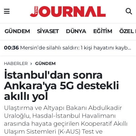
GÜNDEM
Nöbetçi Eczaneler
GÜNDEM
SİYASET
DÜNYA
EĞİTİM
ÖZEL
SİYASET
Hava Durumu
00:36
Mersin’de silahlı saldırı: 1 kişi hayatını kaybetti
SAĞLIK
Trafik Durumu
HABERLER
GÜNDEM
DÜNYA
Süper Lig Puan Durumu ve Fikstür
İstanbul'dan sonra
Ankara'ya 5G destekli
EĞİTİM
Tüm Manşetler
akıllı yol
ÖZEL HABER
Son Dakika Haberleri
Ulaştırma ve Altyapı Bakanı Abdulkadir
Uraloğlu, Hasdal-İstanbul Havalimanı
Haber Arşivi
arasında hayata geçirilen Kooperatif Akıllı
Ulaşım Sistemleri (K-AUS) Test ve