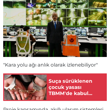
"Kara yolu ağı anlık olarak izlenebiliyor"
Suça sürüklenen
çocuk yasası
TBMM'de kabul
edildi
Proje kapsamında, akıllı ulaşım sistemleri