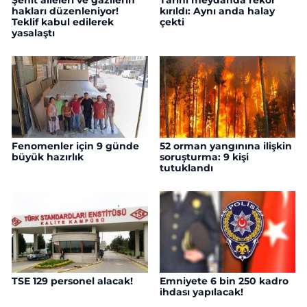
Şehit aileleri ve gazilerin
Tarihi meydanda rekor
hakları düzenleniyor!
kırıldı: Aynı anda halay
Teklif kabul edilerek
çekti
yasalaştı
Fenomenler için 9 günde
52 orman yangınına ilişkin
büyük hazırlık
soruşturma: 9 kişi
tutuklandı
TSE 129 personel alacak!
Emniyete 6 bin 250 kadro
ihdası yapılacak!