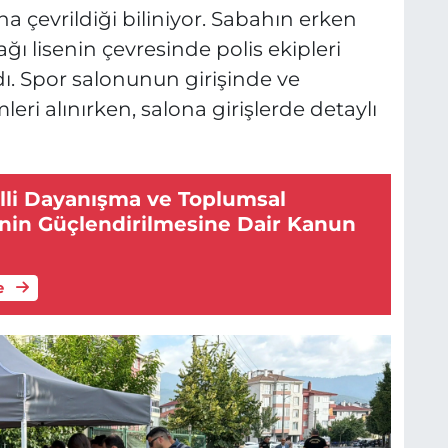
çevrildiği biliniyor. Sabahın erken
ı lisenin çevresinde polis ekipleri
ı. Spor salonunun girişinde ve
ri alınırken, salona girişlerde detaylı
illi Dayanışma ve Toplumsal
in Güçlendirilmesine Dair Kanun
e