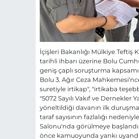
İçişleri Bakanlığı Mülkiye Teftiş
tarihli ihbarı üzerine Bolu Cumhu
geniş çaplı soruşturma kapsamı
Bolu 3. Ağır Ceza Mahkemesi'nce 
suretiyle irtikap", "irtikaba teşebb
"5072 Sayılı Vakıf ve Dernekler 
yöneltildiği davanın ilk duruşm
taraf sayısının fazlalığı nedeniyl
Salonu'nda görülmeye başlandı
önce kamuoyunda yankı uyandır