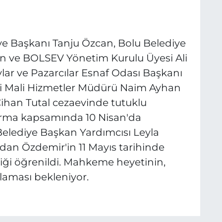
e Başkanı Tanju Özcan, Bolu Belediye
n ve BOLSEV Yönetim Kurulu Üyesi Ali
avlar ve Pazarcılar Esnaf Odası Başkanı
esi Mali Hizmetler Müdürü Naim Ayhan
Cihan Tutal cezaevinde tutuklu
urma kapsamında 10 Nisan'da
elediye Başkan Yardımcısı Leyla
ydan Özdemir'in 11 Mayıs tarihinde
iği öğrenildi. Mahkeme heyetinin,
laması bekleniyor.