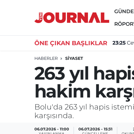
GÜND
GÜNDEM
Nöbetçi Eczaneler
RÖPOR
SİYASET
Hava Durumu
ÖNE ÇIKAN BAŞLIKLAR
23:25
Ce
SAĞLIK
Trafik Durumu
HABERLER
SİYASET
263 yıl hap
DÜNYA
Süper Lig Puan Durumu ve Fikstür
hakim karş
EĞİTİM
Tüm Manşetler
ÖZEL HABER
Son Dakika Haberleri
Bolu'da 263 yıl hapis istem
karşısında.
Haber Arşivi
06.07.2026 - 11:00
06.07.2026 - 15:31
YAYINLANMA
GÜNCELLEME
OKUN