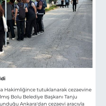
ldi
eza Hakimliğince tutuklanarak cezaevine
lmış Bolu Belediye Başkanı Tanju
lunduğu Ankara'dan cezaevi aracıyla