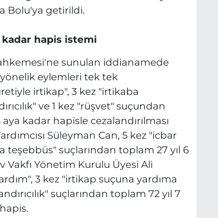
Bolu'ya getirildi.
 kadar hapis istemi
Mahkemesi'ne sunulan iddianamede
yönelik eylemleri tek tek
etiyle irtikap", 3 kez "irtikaba
dırıcılık" ve 1 kez "rüşvet" suçundan
6 aya kadar hapisle cezalandırılması
Yardımcısı Süleyman Can, 5 kez "icbar
kaba teşebbüs" suçlarından toplam 27 yıl 6
v Vakfı Yönetim Kurulu Üyesi Ali
 yardım", 3 kez "irtikap suçuna yardıma
andırıcılık" suçlarından toplam 72 yıl 7
hapis.