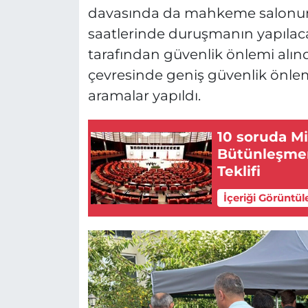
davasında da mahkeme salonuna 
saatlerinde duruşmanın yapılacağ
tarafından güvenlik önlemi alınd
çevresinde geniş güvenlik önlemle
aramalar yapıldı.
10 soruda M
Bütünleşmen
Teklifi
İçeriği Görüntül