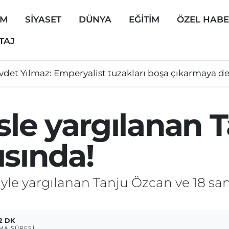
EM
SİYASET
DÜNYA
EĞİTİM
ÖZEL HAB
TAJ
vdet Yılmaz: Emperyalist tuzakları boşa çıkarmaya 
isle yargılanan
ısında!
iyle yargılanan Tanju Özcan ve 18 sa
2 DK
MA SÜRESI