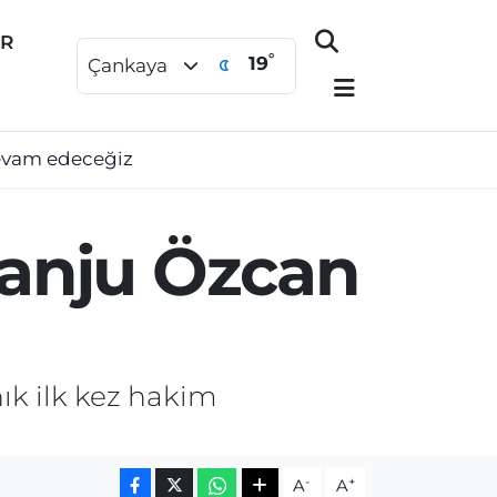
ER
°
19
Çankaya
devam edeceğiz
 Tanju Özcan
nık ilk kez hakim
-
+
A
A