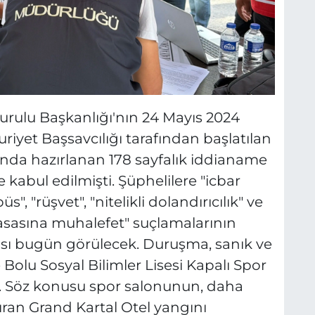
 Kurulu Başkanlığı'nın 24 Mayıs 2024
riyet Başsavcılığı tarafından başlatılan
nda hazırlanan 178 sayfalık iddianame
kabul edilmişti. Şüphelilere "icbar
üs", "rüşvet", "nitelikli dolandırıcılık" ve
Yasasına muhalefet" suçlamalarının
ası bugün görülecek. Duruşma, sanık ve
e Bolu Sosyal Bilimler Lisesi Kapalı Spor
. Söz konusu spor salonunun, daha
an Grand Kartal Otel yangını