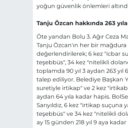
yoğun güvenlik önlemleri altında 
Tanju Özcan hakkında 263 yıla
Öte yandan Bolu 3. Ağır Ceza 
Tanju Özcan'ın her bir mağdura 
değerlendirilerek; 6 kez "icbar sur
teşebbüs", 34 kez "nitelikli dolan
toplamda 90 yıl 3 aydan 263 yıl 
talep ediliyor. Belediye Başkan 
suretiyle irtikap" ve 2 kez "irti
aydan 64 yıla kadar hapis. BolSe
Sarıyıldız, 6 kez "irtikap suçuna
teşebbüs" ve 34 kez "nitelikli dol
ay 15 günden 218 yıl 9 aya kadar 