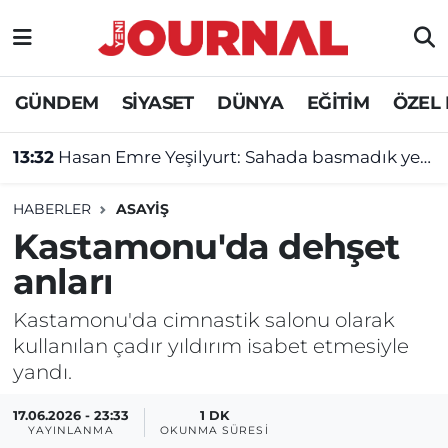
GÜNDEM
Nöbetçi Eczaneler
GÜNDEM
SİYASET
DÜNYA
EĞİTİM
ÖZEL
SİYASET
Hava Durumu
13:32
Hasan Emre Yeşilyurt: Sahada basmadık yer bırakmayacağım!
SAĞLIK
Trafik Durumu
HABERLER
ASAYİŞ
DÜNYA
Süper Lig Puan Durumu ve Fikstür
Kastamonu'da dehşet
anları
EĞİTİM
Tüm Manşetler
Kastamonu'da cimnastik salonu olarak
ÖZEL HABER
Son Dakika Haberleri
kullanılan çadır yıldırım isabet etmesiyle
yandı.
Haber Arşivi
17.06.2026 - 23:33
1 DK
YAYINLANMA
OKUNMA SÜRESI