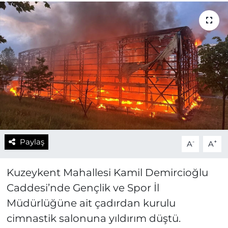
Paylaş
-
+
A
A
Kuzeykent Mahallesi Kamil Demircioğlu
Caddesi’nde Gençlik ve Spor İl
Müdürlüğüne ait çadırdan kurulu
cimnastik salonuna yıldırım düştü.