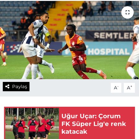
Paylaş
-
+
A
A
Uğur Uçar: Çorum
FK Süper Lig'e renk
katacak