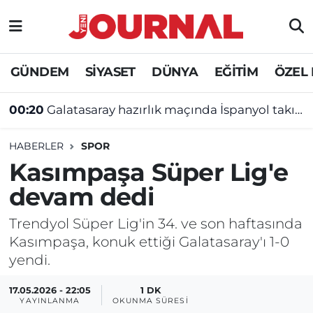
GÜNDEM
Nöbetçi Eczaneler
GÜNDEM
SİYASET
DÜNYA
EĞİTİM
ÖZEL
SİYASET
Hava Durumu
00:20
Galatasaray hazırlık maçında İspanyol takımına yenildi
SAĞLIK
Trafik Durumu
HABERLER
SPOR
DÜNYA
Süper Lig Puan Durumu ve Fikstür
Kasımpaşa Süper Lig'e
devam dedi
EĞİTİM
Tüm Manşetler
Trendyol Süper Lig'in 34. ve son haftasında
ÖZEL HABER
Son Dakika Haberleri
Kasımpaşa, konuk ettiği Galatasaray'ı 1-0
yendi.
Haber Arşivi
17.05.2026 - 22:05
1 DK
YAYINLANMA
OKUNMA SÜRESI