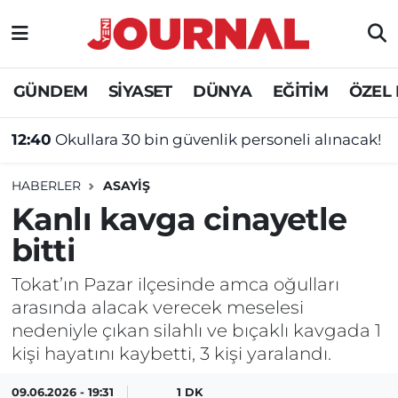
GÜNDEM
Nöbetçi Eczaneler
GÜNDEM
SİYASET
DÜNYA
EĞİTİM
ÖZEL
SİYASET
Hava Durumu
12:40
Okullara 30 bin güvenlik personeli alınacak!
SAĞLIK
Trafik Durumu
HABERLER
ASAYİŞ
DÜNYA
Süper Lig Puan Durumu ve Fikstür
Kanlı kavga cinayetle
bitti
EĞİTİM
Tüm Manşetler
Tokat’ın Pazar ilçesinde amca oğulları
ÖZEL HABER
Son Dakika Haberleri
arasında alacak verecek meselesi
nedeniyle çıkan silahlı ve bıçaklı kavgada 1
Haber Arşivi
kişi hayatını kaybetti, 3 kişi yaralandı.
09.06.2026 - 19:31
1 DK