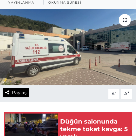
YAYINLANMA
OKUNMA SÜRESI
Paylaş
-
+
A
A
Düğün salonunda
tekme tokat kavga: 5