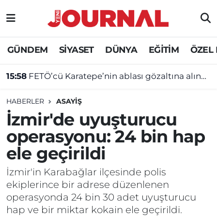
GÜNDEM
Nöbetçi Eczaneler
GÜNDEM
SİYASET
DÜNYA
EĞİTİM
ÖZEL
SİYASET
Hava Durumu
15:58
FETÖ’cü Karatepe’nin ablası gözaltına alındı!
SAĞLIK
Trafik Durumu
HABERLER
ASAYİŞ
DÜNYA
Süper Lig Puan Durumu ve Fikstür
İzmir'de uyuşturucu
operasyonu: 24 bin hap
EĞİTİM
Tüm Manşetler
ele geçirildi
ÖZEL HABER
Son Dakika Haberleri
İzmir'in Karabağlar ilçesinde polis
ekiplerince bir adrese düzenlenen
Haber Arşivi
operasyonda 24 bin 30 adet uyuşturucu
hap ve bir miktar kokain ele geçirildi.