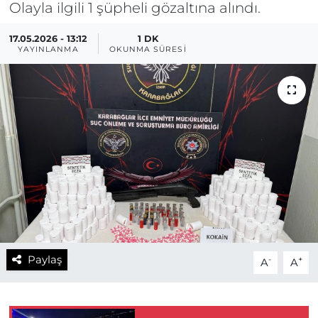
Olayla ilgili 1 şüpheli gözaltına alındı.
17.05.2026 - 13:12
1 DK
YAYINLANMA
OKUNMA SÜRESI
Paylaş
-
+
A
A