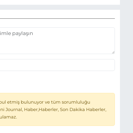
bul etmiş bulunuyor ve tüm sorumluluğu
ni Journal, Haber,Haberler, Son Dakika Haberler,
tulamaz.