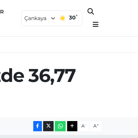
ER
°
30
Çankaya
zde 36,77
-
+
A
A