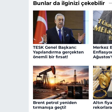
Bunlar da ilginizi çekebilir
TESK Genel Başkanı:
Merkez B
Yapılandırma gerçekten
Enflasyo
önemli bir fırsat!
Ağustos'
Brent petrol yeniden
Altın fiya
tırmanışa geçti!
rekorlar