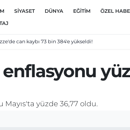
EM
SİYASET
DÜNYA
EĞİTİM
ÖZEL HAB
TAJ
zze'de can kaybı 73 bin 384'e yükseldi!
 enflasyonu yü
nu Mayıs'ta yüzde 36,77 oldu.