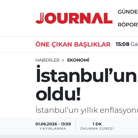
GÜND
GÜNDEM
Nöbetçi Eczaneler
RÖPOR
SİYASET
Hava Durumu
ÖNE ÇIKAN BAŞLIKLAR
15:08
Ga
SAĞLIK
Trafik Durumu
HABERLER
EKONOMİ
İstanbul’un
DÜNYA
Süper Lig Puan Durumu ve Fikstür
oldu!
EĞİTİM
Tüm Manşetler
ÖZEL HABER
Son Dakika Haberleri
İstanbul’un yıllık enflasyo
Haber Arşivi
01.06.2026 - 13:59
1 DK
YAYINLANMA
OKUNMA SÜRESI