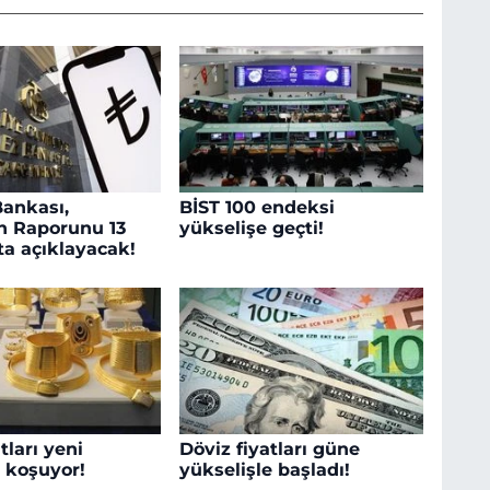
ankası,
BİST 100 endeksi
n Raporunu 13
yükselişe geçti!
ta açıklayacak!
tları yeni
Döviz fiyatları güne
a koşuyor!
yükselişle başladı!