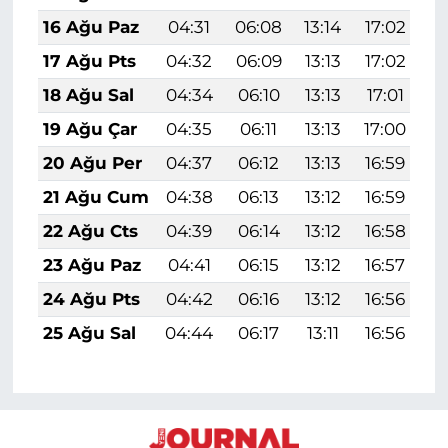
16 Ağu Paz
04:31
06:08
13:14
17:02
2
17 Ağu Pts
04:32
06:09
13:13
17:02
2
18 Ağu Sal
04:34
06:10
13:13
17:01
2
19 Ağu Çar
04:35
06:11
13:13
17:00
2
20 Ağu Per
04:37
06:12
13:13
16:59
2
21 Ağu Cum
04:38
06:13
13:12
16:59
2
22 Ağu Cts
04:39
06:14
13:12
16:58
2
23 Ağu Paz
04:41
06:15
13:12
16:57
1
24 Ağu Pts
04:42
06:16
13:12
16:56
1
25 Ağu Sal
04:44
06:17
13:11
16:56
1