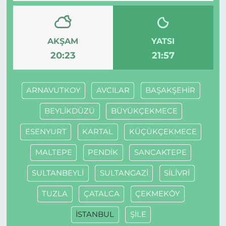
AKŞAM
YATSI
20:23
21:57
ARNAVUTKOY
AVCILAR
BAŞAKŞEHİR
BEYLİKDÜZÜ
BÜYÜKÇEKMECE
ESENYURT
KARTAL
KÜÇÜKÇEKMECE
MALTEPE
PENDİK
SANCAKTEPE
SULTANBEYLİ
SULTANGAZİ
SİLİVRİ
TUZLA
ÇATALCA
ÇEKMEKÖY
İSTANBUL
ŞİLE