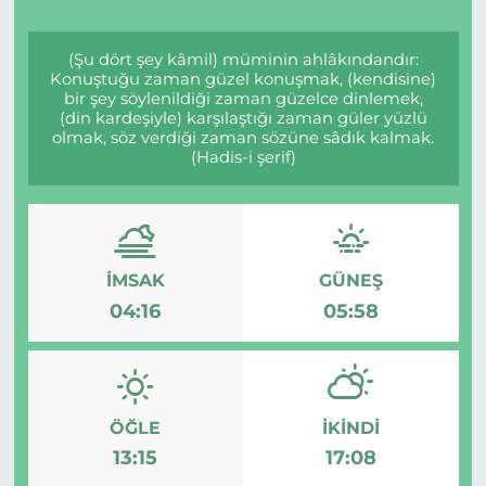
(Şu dört şey kâmil) müminin ahlâkındandır:
Konuştuğu zaman güzel konuşmak, (kendisine)
bir şey söylenildiği zaman güzelce dinlemek,
(din kardeşiyle) karşılaştığı zaman güler yüzlü
olmak, söz verdiği zaman sözüne sâdık kalmak.
(Hadis-i şerif)
İMSAK
GÜNEŞ
04:16
05:58
ÖĞLE
İKINDI
13:15
17:08