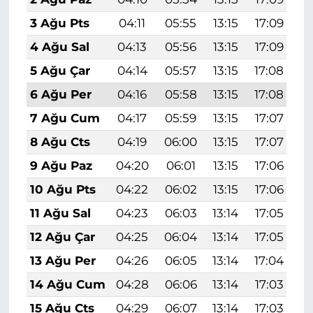
3 Ağu Pts
04:11
05:55
13:15
17:09
2
4 Ağu Sal
04:13
05:56
13:15
17:09
2
5 Ağu Çar
04:14
05:57
13:15
17:08
2
6 Ağu Per
04:16
05:58
13:15
17:08
2
7 Ağu Cum
04:17
05:59
13:15
17:07
2
8 Ağu Cts
04:19
06:00
13:15
17:07
2
9 Ağu Paz
04:20
06:01
13:15
17:06
2
10 Ağu Pts
04:22
06:02
13:15
17:06
2
11 Ağu Sal
04:23
06:03
13:14
17:05
2
12 Ağu Çar
04:25
06:04
13:14
17:05
2
13 Ağu Per
04:26
06:05
13:14
17:04
2
14 Ağu Cum
04:28
06:06
13:14
17:03
2
15 Ağu Cts
04:29
06:07
13:14
17:03
2