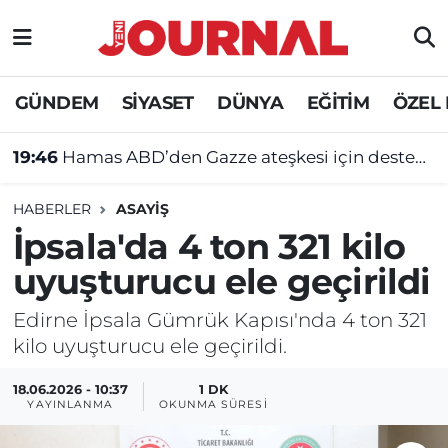
GÜNDEM
Nöbetçi Eczaneler
GÜNDEM
SİYASET
DÜNYA
EĞİTİM
ÖZEL
SİYASET
Hava Durumu
19:46
Hamas ABD’den Gazze ateşkesi için destek istedi
SAĞLIK
Trafik Durumu
HABERLER
ASAYİŞ
DÜNYA
Süper Lig Puan Durumu ve Fikstür
İpsala'da 4 ton 321 kilo
uyuşturucu ele geçirildi
EĞİTİM
Tüm Manşetler
Edirne İpsala Gümrük Kapısı'nda 4 ton 321
ÖZEL HABER
Son Dakika Haberleri
kilo uyuşturucu ele geçirildi.
Haber Arşivi
18.06.2026 - 10:37
1 DK
YAYINLANMA
OKUNMA SÜRESI