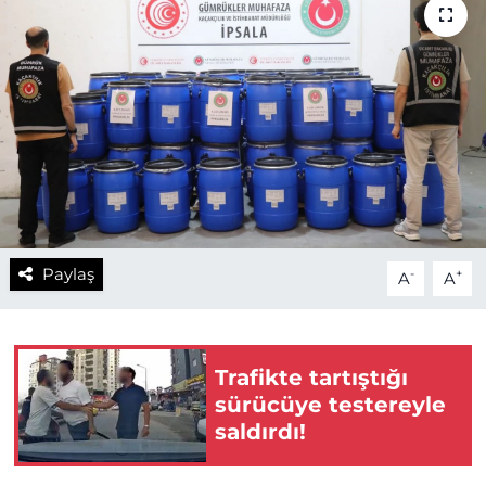
Paylaş
-
+
A
A
Trafikte tartıştığı
sürücüye testereyle
saldırdı!