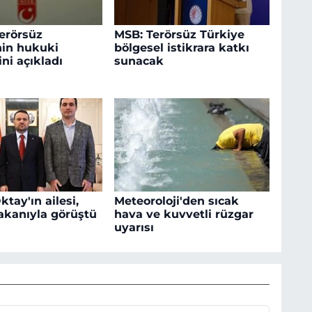
Terörsüz
MSB: Terörsüz Türkiye
nin hukuki
bölgesel istikrara katkı
ni açıkladı
sunacak
tay'ın ailesi,
Meteoroloji'den sıcak
akanıyla görüştü
hava ve kuvvetli rüzgar
uyarısı