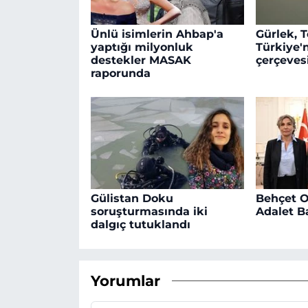
Ünlü isimlerin Ahbap'a
Gürlek, 
yaptığı milyonluk
Türkiye'
destekler MASAK
çerçevesi
raporunda
Gülistan Doku
Behçet Ok
soruşturmasında iki
Adalet B
dalgıç tutuklandı
Yorumlar