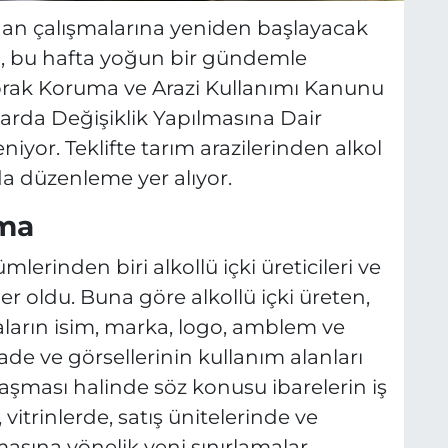
dan çalışmalarına yeniden başlayacak
si, bu hafta yoğun bir gündemle
oprak Koruma ve Arazi Kullanımı Kanunu
larda Değişiklik Yapılmasına Dair
iyor. Teklifte tarım arazilerinden alkol
da düzenleme yer alıyor.
ama
lerinden biri alkollü içki üreticileri ve
 oldu. Buna göre alkollü içki üreten,
aların isim, marka, logo, amblem ve
ifade ve görsellerinin kullanım alanları
aşması halinde söz konusu ibarelerin iş
 vitrinlerde, satış ünitelerinde ve
asına yönelik yeni sınırlamalar