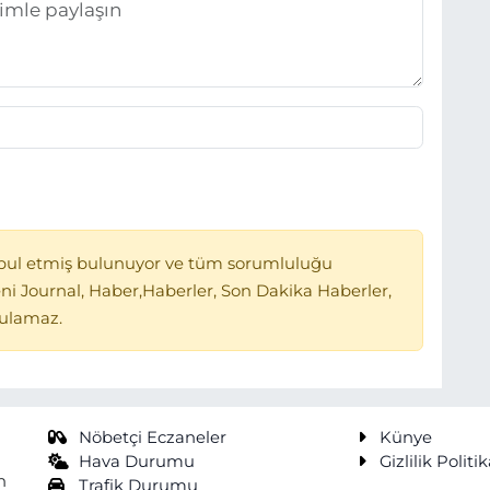
bul etmiş bulunuyor ve tüm sorumluluğu
ni Journal, Haber,Haberler, Son Dakika Haberler,
tulamaz.
Nöbetçi Eczaneler
Künye
Hava Durumu
Gizlilik Politik
n
Trafik Durumu