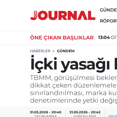
GÜND
GÜNDEM
Nöbetçi Eczaneler
RÖPOR
13:04
Dİ
SİYASET
Hava Durumu
ÖNE ÇIKAN BAŞLIKLAR
12:40
Ya
SAĞLIK
Trafik Durumu
HABERLER
GÜNDEM
İçki yasağı
DÜNYA
Süper Lig Puan Durumu ve Fikstür
EĞİTİM
Tüm Manşetler
TBMM, görüşülmesi beklenen
dikkat çeken düzenlemeleri
ÖZEL HABER
Son Dakika Haberleri
sınırlandırılması, marka ku
denetimlerinde yetki değiş
Haber Arşivi
31.05.2026 - 20:40
31.05.2026 - 20:42
YAYINLANMA
GÜNCELLEME
OKU