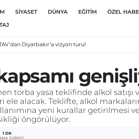
EM
SİYASET
DÜNYA
EĞİTİM
ÖZEL HAB
TAJ
TAV’dan Diyarbakır’a vizyon turu!
şlı kardeşlerin miras kavgası kanlı bitti!
 kapsamı genişl
 torba yasa teklifinde alkol satışı v
 ele alacak. Teklifte, alkol markal
llanımına yeni kurallar getirilmesi ve
ikliği öngörülüyor.
1 DK
NMA SÜRESI