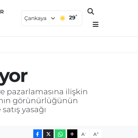
ER
°
29
Çankaya
iyor
e pazarlamasına ilişkin
arının görünürlüğünün
 satış yasağı
-
+
A
A