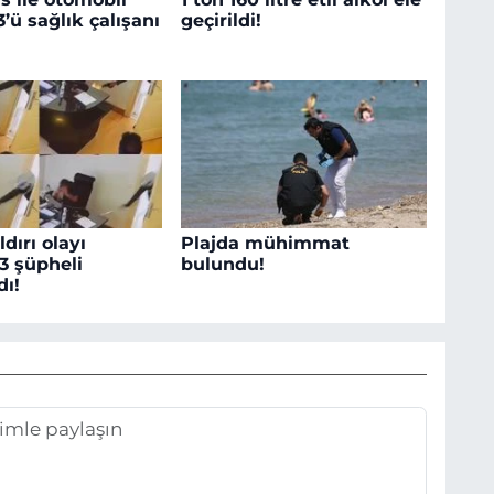
 3’ü sağlık çalışanı
geçirildi!
ldırı olayı
Plajda mühimmat
3 şüpheli
bulundu!
dı!