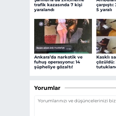
trafik kazasında 7 kişi
çarpıştı:
yaralandı
5 yaralı
Ankara’da narkotik ve
Kasklı sa
fuhuş operasyonu: 14
çözüldü: 
şüpheliye gözaltı!
tutuklan
Yorumlar