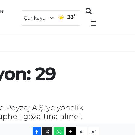
ER
°
33
Çankaya
yon: 29
e Peyzaj A.Ş.'ye yönelik
heli gözaltına alındı.
-
+
A
A