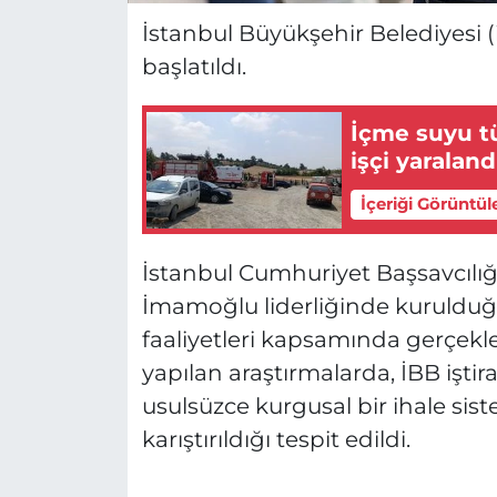
İstanbul Büyükşehir Belediyesi (
başlatıldı.
İçme suyu tü
işçi yaraland
İçeriği Görüntül
İstanbul Cumhuriyet Başsavcılı
İmamoğlu liderliğinde kuruldu
faaliyetleri kapsamında gerçekleş
yapılan araştırmalarda, İBB iştir
usulsüzce kurgusal bir ihale siste
karıştırıldığı tespit edildi.