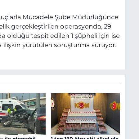
 Suçlarla Mücadele Şube Müdürlüğünce
lik gerçekleştirilen operasyonda, 29
da olduğu tespit edilen 1 şüpheli için ise
a ilişkin yürütülen soruşturma sürüyor.
 ile otomobil
1 ton 160 litre etil alkol ele