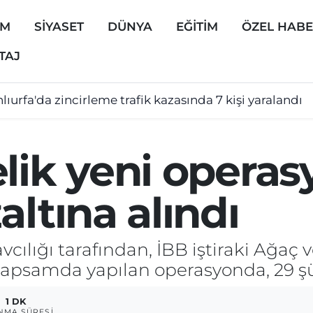
EM
SİYASET
DÜNYA
EĞİTİM
ÖZEL HAB
TAJ
lıurfa'da zincirleme trafik kazasında 7 kişi yaralandı
lik yeni operas
altına alındı
ılığı tarafından, İBB iştiraki Ağaç v
kapsamda yapılan operasyonda, 29 şüp
1 DK
NMA SÜRESI