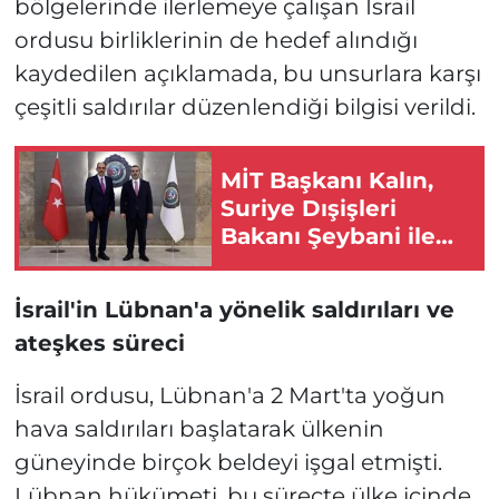
bölgelerinde ilerlemeye çalışan İsrail
ordusu birliklerinin de hedef alındığı
kaydedilen açıklamada, bu unsurlara karşı
çeşitli saldırılar düzenlendiği bilgisi verildi.
MİT Başkanı Kalın,
Suriye Dışişleri
Bakanı Şeybani ile
görüştü: Gündem
SDG'nin
İsrail'in Lübnan'a yönelik saldırıları ve
entegrasyonu
ateşkes süreci
İsrail ordusu, Lübnan'a 2 Mart'ta yoğun
hava saldırıları başlatarak ülkenin
güneyinde birçok beldeyi işgal etmişti.
Lübnan hükümeti, bu süreçte ülke içinde