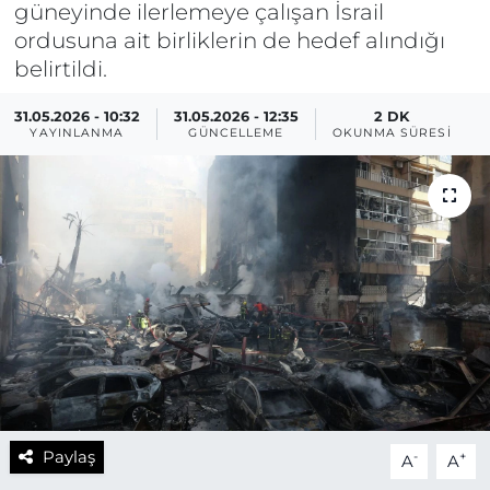
güneyinde ilerlemeye çalışan İsrail
ordusuna ait birliklerin de hedef alındığı
belirtildi.
31.05.2026 - 10:32
31.05.2026 - 12:35
2 DK
YAYINLANMA
GÜNCELLEME
OKUNMA SÜRESI
Paylaş
-
+
A
A