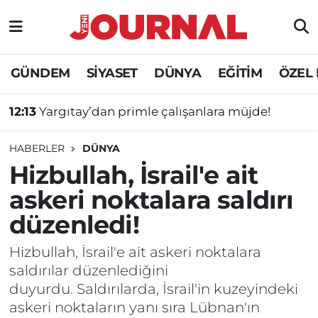
GÜNDEM
Nöbetçi Eczaneler
GÜNDEM
SİYASET
DÜNYA
EĞİTİM
ÖZEL
SİYASET
Hava Durumu
12:13
Yargıtay’dan primle çalışanlara müjde!
SAĞLIK
Trafik Durumu
HABERLER
DÜNYA
DÜNYA
Süper Lig Puan Durumu ve Fikstür
Hizbullah, İsrail'e ait
askeri noktalara saldırı
EĞİTİM
Tüm Manşetler
düzenledi!
ÖZEL HABER
Son Dakika Haberleri
Hizbullah, İsrail'e ait askeri noktalara
saldırılar düzenlediğini
Haber Arşivi
duyurdu. Saldırılarda, İsrail'in kuzeyindeki
askeri noktaların yanı sıra Lübnan'ın