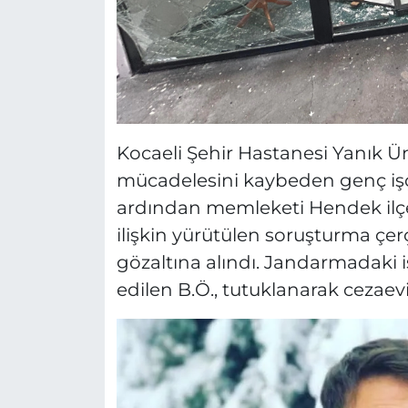
Kocaeli Şehir Hastanesi Yanık Ü
mücadelesini kaybeden genç işçi
ardından memleketi Hendek ilçe
ilişkin yürütülen soruşturma çe
gözaltına alındı. Jandarmadaki i
edilen B.Ö., tutuklanarak cezaev