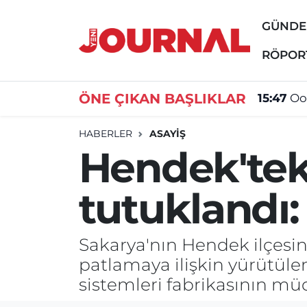
GÜND
GÜNDEM
Nöbetçi Eczaneler
RÖPOR
SİYASET
Hava Durumu
ÖNE ÇIKAN BAŞLIKLAR
15:47
Oo
SAĞLIK
Trafik Durumu
HABERLER
ASAYİŞ
Hendek'te
DÜNYA
Süper Lig Puan Durumu ve Fikstür
tutuklandı: 
EĞİTİM
Tüm Manşetler
ÖZEL HABER
Son Dakika Haberleri
Sakarya'nın Hendek ilçesind
patlamaya ilişkin yürütüle
Haber Arşivi
sistemleri fabrikasının mü