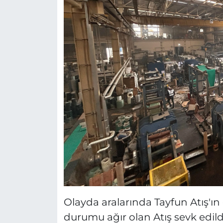
Olayda aralarında Tayfun Atış'ın
durumu ağır olan Atış sevk edild