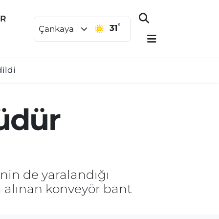
ER
°
31
Çankaya
ildi
üdür
inin de yaralandığı
a alınan konveyör bant