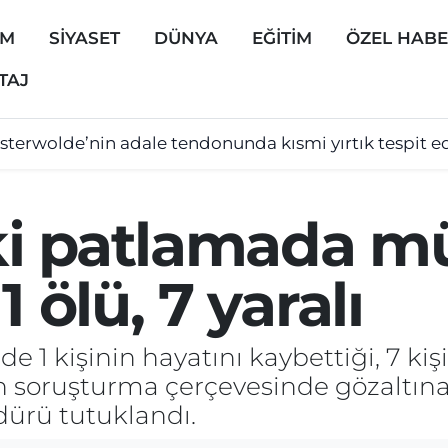
EM
SİYASET
DÜNYA
EĞİTİM
ÖZEL HAB
TAJ
sterwolde’nin adale tendonunda kısmi yırtık tespit ed
ki patlamada m
1 ölü, 7 yaralı
e 1 kişinin hayatını kaybettiği, 7 kiş
n soruşturma çerçevesinde gözaltın
dürü tutuklandı.