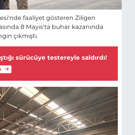
si'nde faaliyet gösteren Ziligen
kasında 8 Mayıs'ta buhar kazanında
ın çıkmıştı.
ıştığı sürücüye testereyle saldırdı!
e