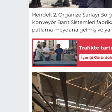
Hendek 2. Organize Sanayi Bölge
Konveyör Bant Sistemleri fabri
patlama meydana gelmiş ve yang
Trafikte tart
İçeriği Görüntül