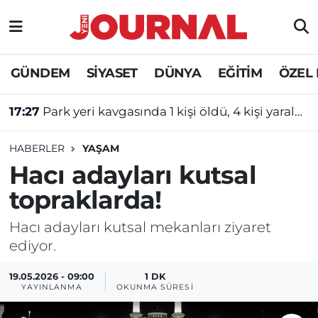
GÜNDEM
Nöbetçi Eczaneler
GÜNDEM
SİYASET
DÜNYA
EĞİTİM
ÖZEL
SİYASET
Hava Durumu
17:27
Park yeri kavgasında 1 kişi öldü, 4 kişi yaralandı!
SAĞLIK
Trafik Durumu
HABERLER
YAŞAM
DÜNYA
Süper Lig Puan Durumu ve Fikstür
Hacı adayları kutsal
topraklarda!
EĞİTİM
Tüm Manşetler
Hacı adayları kutsal mekanları ziyaret
ÖZEL HABER
Son Dakika Haberleri
ediyor.
Haber Arşivi
19.05.2026 - 09:00
1 DK
YAYINLANMA
OKUNMA SÜRESI