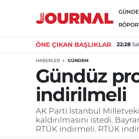
GÜND
GÜNDEM
Nöbetçi Eczaneler
RÖPOR
SİYASET
Hava Durumu
ÖNE ÇIKAN BAŞLIKLAR
22:28
Sa
SAĞLIK
Trafik Durumu
HABERLER
GÜNDEM
Gündüz prog
DÜNYA
Süper Lig Puan Durumu ve Fikstür
indirilmeli
EĞİTİM
Tüm Manşetler
ÖZEL HABER
Son Dakika Haberleri
AK Parti İstanbul Milletve
kaldırılmasını istedi. Bayra
Haber Arşivi
RTÜK indirmeli. RTÜK indir