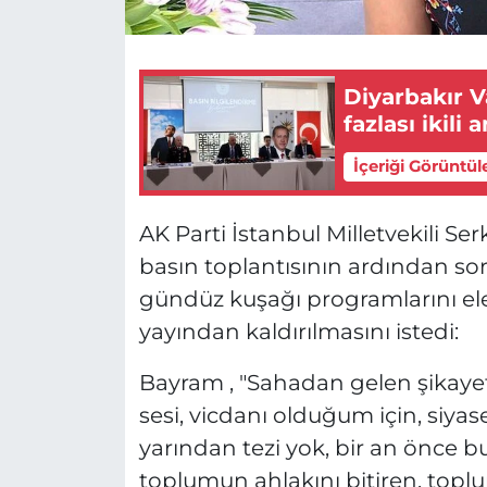
Diyarbakır V
fazlası ikili
İçeriği Görüntül
AK Parti İstanbul Milletvekili S
basın toplantısının ardından soru
gündüz kuşağı programlarını ele
yayından kaldırılmasını istedi:
Bayram , "Sahadan gelen şikayet
sesi, vicdanı olduğum için, siyase
yarından tezi yok, bir an önce b
toplumun ahlakını bitiren, topl