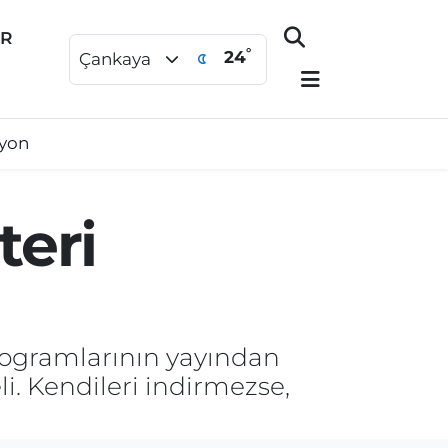
ER
°
24
Çankaya
syon
teri
rogramlarının yayından
li. Kendileri indirmezse,