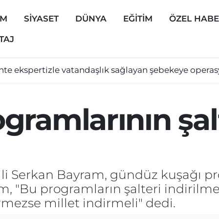
EM
SİYASET
DÜNYA
EĞİTİM
ÖZEL HAB
TAJ
hte ekspertizle vatandaşlık sağlayan şebekeye opera
ramlarının şal
kili Serkan Bayram, gündüz kuşağı p
m, "Bu programların şalteri indirilme
mezse millet indirmeli" dedi.