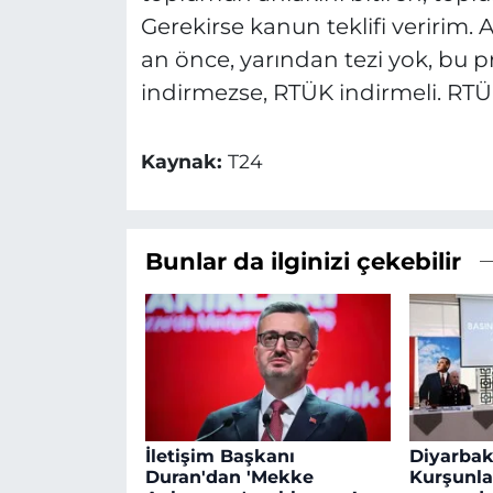
Gerekirse kanun teklifi veririm. 
an önce, yarından tezi yok, bu pr
indirmezse, RTÜK indirmeli. RTÜK
Kaynak:
T24
Bunlar da ilginizi çekebilir
İletişim Başkanı
Diyarbakı
Duran'dan 'Mekke
Kurşunla