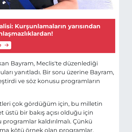
alisi: Kurşunlamaların yarısından
 anlaşmazlıklardan!
e
erkan Bayram, Meclis'te düzenlediği
ları yanıtladı. Bir soru üzerine Bayram,
ştirdi ve söz konusu programların
leri çok gördüğüm için, bu milletin
t üstü bir bakış açısı olduğu için
u programlar kaldırılmalı. Çünkü
uma kötü örnek olan programlar.