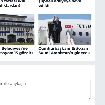
n fazlası ikili
şüpheli adliyeye sevk
lıklardan!
edildi
 Belediyesi'ne
Cumhurbaşkanı Erdoğan
asyon: 15 gözaltı
Suudi Arabistan’a gidecek