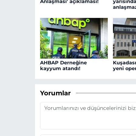
Anlaşması' açıklaması!
yarısında
anlaşmaz
AHBAP Derneğine
Kuşadası
kayyum atandı!
yeni oper
Yorumlar