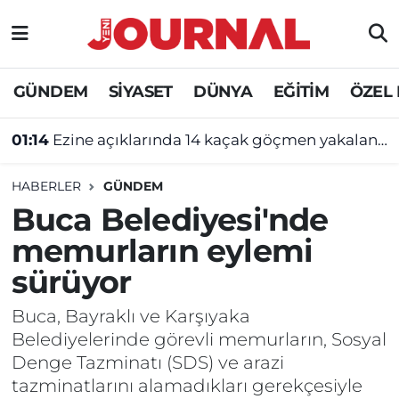
GÜNDEM
Nöbetçi Eczaneler
GÜNDEM
SİYASET
DÜNYA
EĞİTİM
ÖZEL
SİYASET
Hava Durumu
01:14
Ezine açıklarında 14 kaçak göçmen yakalandı
SAĞLIK
Trafik Durumu
HABERLER
GÜNDEM
DÜNYA
Süper Lig Puan Durumu ve Fikstür
Buca Belediyesi'nde
memurların eylemi
EĞİTİM
Tüm Manşetler
sürüyor
ÖZEL HABER
Son Dakika Haberleri
Buca, Bayraklı ve Karşıyaka
Belediyelerinde görevli memurların, Sosyal
Haber Arşivi
Denge Tazminatı (SDS) ve arazi
tazminatlarını alamadıkları gerekçesiyle