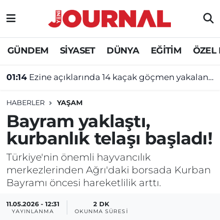
GÜNDEM
Nöbetçi Eczaneler
GÜNDEM
SİYASET
DÜNYA
EĞİTİM
ÖZEL
SİYASET
Hava Durumu
01:14
Ezine açıklarında 14 kaçak göçmen yakalandı
SAĞLIK
Trafik Durumu
HABERLER
YAŞAM
DÜNYA
Süper Lig Puan Durumu ve Fikstür
Bayram yaklaştı,
kurbanlık telaşı başladı!
EĞİTİM
Tüm Manşetler
Türkiye'nin önemli hayvancılık
ÖZEL HABER
Son Dakika Haberleri
merkezlerinden Ağrı'daki borsada Kurban
Bayramı öncesi hareketlilik arttı.
Haber Arşivi
11.05.2026 - 12:31
2 DK
YAYINLANMA
OKUNMA SÜRESI