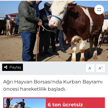
Paylaş
-
+
A
A
Ağrı Hayvan Borsası'nda Kurban Bayramı
öncesi hareketlilik başladı.
6 ton ücretsiz