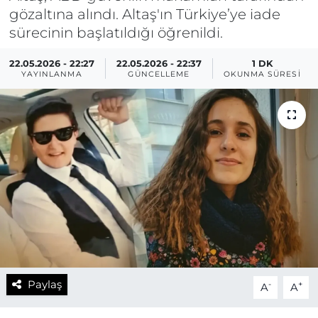
gözaltına alındı. Altaş'ın Türkiye’ye iade
sürecinin başlatıldığı öğrenildi.
22.05.2026 - 22:27
22.05.2026 - 22:37
1 DK
YAYINLANMA
GÜNCELLEME
OKUNMA SÜRESI
Paylaş
-
+
A
A