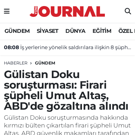
GÜNDEM
Nöbetçi Eczaneler
GÜNDEM
SİYASET
DÜNYA
EĞİTİM
ÖZEL
SİYASET
Hava Durumu
08:08
İş yerlerine yönelik saldırılara ilişkin 8 şüpheli tutuklandı
SAĞLIK
Trafik Durumu
HABERLER
GÜNDEM
DÜNYA
Süper Lig Puan Durumu ve Fikstür
Gülistan Doku
soruşturması: Firari
EĞİTİM
Tüm Manşetler
şüpheli Umut Altaş,
ÖZEL HABER
Son Dakika Haberleri
ABD'de gözaltına alındı
Haber Arşivi
Gülistan Doku soruşturmasında hakkında
kırmızı bülten çıkartılan firari şüpheli Umut
Altaş, ABD güvenlik makamları tarafından