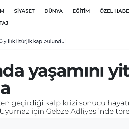
EM
SİYASET
DÜNYA
EĞİTİM
ÖZEL HAB
TAJ
0 yıllık litürjik kap bulundu!
da yaşamını yit
da
en geçirdiği kalp krizi sonucu haya
Uyumaz için Gebze Adliyesi’nde tör