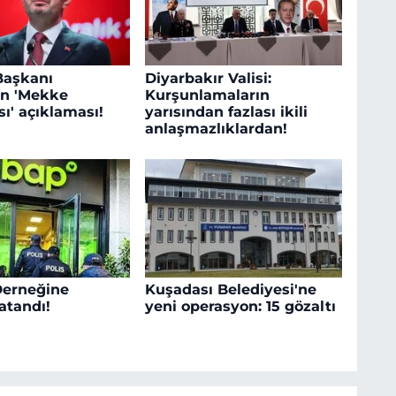
 Başkanı
Diyarbakır Valisi:
an 'Mekke
Kurşunlamaların
ı' açıklaması!
yarısından fazlası ikili
anlaşmazlıklardan!
erneğine
Kuşadası Belediyesi'ne
tandı!
yeni operasyon: 15 gözaltı