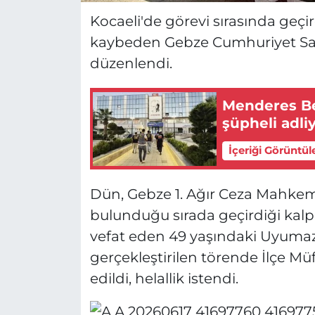
Kocaeli'de görevi sırasında geçir
kaybeden Gebze Cumhuriyet Sav
düzenlendi.
Menderes Be
şüpheli adli
İçeriği Görüntül
Dün, Gebze 1. Ağır Ceza Mahkem
bulunduğu sırada geçirdiği kalp 
vefat eden 49 yaşındaki Uyumaz 
gerçekleştirilen törende İlçe M
edildi, helallik istendi.