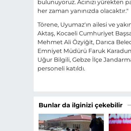
bulunuyoruz. Acınızı yürekten pa
her zaman yanınızda olacaktır."
Törene, Uyumaz'ın ailesi ve yakınl
Aktaş, Kocaeli Cumhuriyet Baş
Mehmet Ali Özyiğit, Darıca Beled
Emniyet Müdürü Faruk Karaduma
Uğur Bilgili, Gebze İlçe Jandarm
personeli katıldı.
Bunlar da ilginizi çekebilir