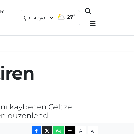
ER
°
27
Çankaya
iren
tını kaybeden Gebze
en düzenlendi.
-
+
A
A