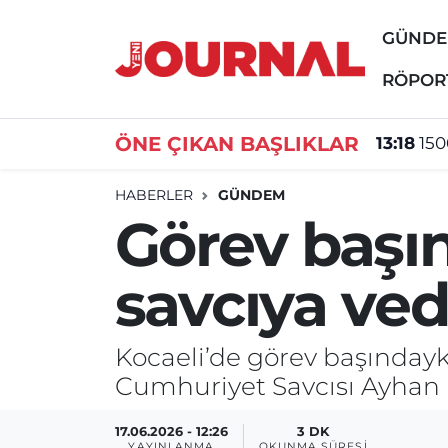
GÜND
GÜNDEM
Nöbetçi Eczaneler
RÖPOR
SİYASET
Hava Durumu
ÖNE ÇIKAN BAŞLIKLAR
13:18
150
SAĞLIK
Trafik Durumu
HABERLER
GÜNDEM
Görev başın
DÜNYA
Süper Lig Puan Durumu ve Fikstür
savcıya ve
EĞİTİM
Tüm Manşetler
ÖZEL HABER
Son Dakika Haberleri
Kocaeli’de görev başındayk
Cumhuriyet Savcısı Ayhan 
Haber Arşivi
17.06.2026 - 12:26
3 DK
YAYINLANMA
OKUNMA SÜRESI