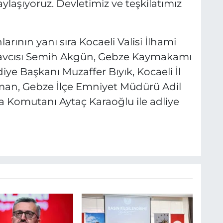
ylaşıyoruz. Devletimiz ve teşkilatımız
arının yanı sıra Kocaeli Valisi İlhami
savcısı Semih Akgün, Gebze Kaymakamı
iye Başkanı Muzaffer Bıyık, Kocaeli İl
n, Gebze İlçe Emniyet Müdürü Adil
a Komutanı Aytaç Karaoğlu ile adliye