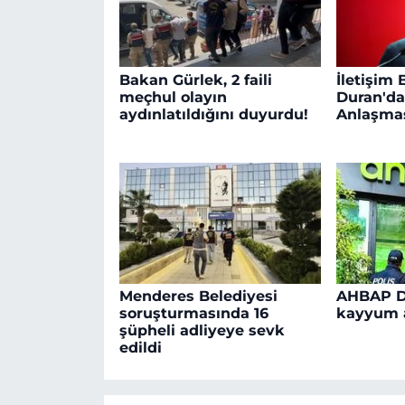
Bakan Gürlek, 2 faili
İletişim
meçhul olayın
Duran'd
aydınlatıldığını duyurdu!
Anlaşmas
Menderes Belediyesi
AHBAP D
soruşturmasında 16
kayyum a
şüpheli adliyeye sevk
edildi