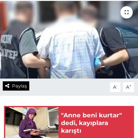
Paylaş
-
+
A
A
"Anne beni kurtar"
dedi, kayıplara
karıştı