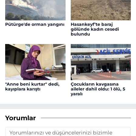
Pütürge'de orman yangını
Hasankeyf’te baraj
gölünde kadın cesedi
bulundu
"Anne beni kurtar" dedi,
Çocukların kavgasına
kayıplara karıştı
aileler dahil oldu: 1 ölü, 5
yaralı
Yorumlar