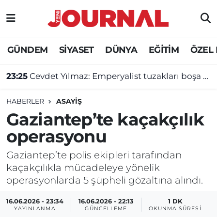
GÜNDEM
Nöbetçi Eczaneler
GÜNDEM
SİYASET
DÜNYA
EĞİTİM
ÖZEL
SİYASET
Hava Durumu
23:25
Cevdet Yılmaz: Emperyalist tuzakları boşa çıkarmaya devam edeceğiz
SAĞLIK
Trafik Durumu
HABERLER
ASAYİŞ
DÜNYA
Süper Lig Puan Durumu ve Fikstür
Gaziantep’te kaçakçılık
operasyonu
EĞİTİM
Tüm Manşetler
Gaziantep’te polis ekipleri tarafından
ÖZEL HABER
Son Dakika Haberleri
kaçakçılıkla mücadeleye yönelik
operasyonlarda 5 şüpheli gözaltına alındı.
Haber Arşivi
16.06.2026 - 23:34
16.06.2026 - 22:13
1 DK
YAYINLANMA
GÜNCELLEME
OKUNMA SÜRESI