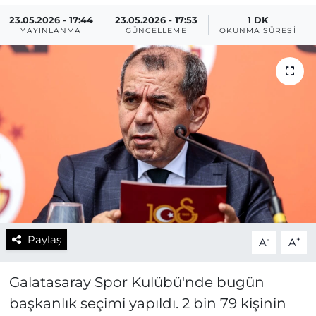
23.05.2026 - 17:44
23.05.2026 - 17:53
1 DK
YAYINLANMA
GÜNCELLEME
OKUNMA SÜRESI
Paylaş
-
+
A
A
Galatasaray Spor Kulübü'nde bugün
başkanlık seçimi yapıldı. 2 bin 79 kişinin