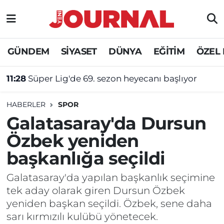
GÜNDEM
Nöbetçi Eczaneler
GÜNDEM
SİYASET
DÜNYA
EĞİTİM
ÖZEL
SİYASET
Hava Durumu
11:28
Süper Lig'de 69. sezon heyecanı başlıyor
SAĞLIK
Trafik Durumu
HABERLER
SPOR
DÜNYA
Süper Lig Puan Durumu ve Fikstür
Galatasaray'da Dursun
Özbek yeniden
EĞİTİM
Tüm Manşetler
başkanlığa seçildi
ÖZEL HABER
Son Dakika Haberleri
Galatasaray'da yapılan başkanlık seçimine
tek aday olarak giren Dursun Özbek
Haber Arşivi
yeniden başkan seçildi. Özbek, sene daha
sarı kırmızılı kulübü yönetecek.