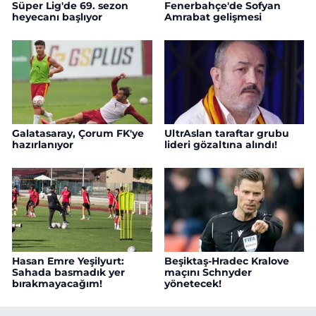
Süper Lig'de 69. sezon
Fenerbahçe'de Sofyan
heyecanı başlıyor
Amrabat gelişmesi
Galatasaray, Çorum FK'ye
UltrAslan taraftar grubu
hazırlanıyor
lideri gözaltına alındı!
Hasan Emre Yeşilyurt:
Beşiktaş-Hradec Kralove
Sahada basmadık yer
maçını Schnyder
bırakmayacağım!
yönetecek!