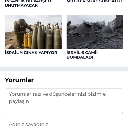
İNSANLIK BU VAHŞETİ
MİLLİLER SÖKE SÖKE ALDI
UNUTMAYACAK
İSRAİL YIĞINAK YAPIYOR
İSRAİL 6 CAMİİ
BOMBALADI
Yorumlar