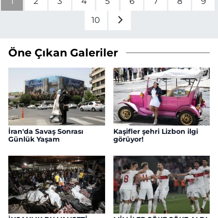
1
2
3
4
5
6
7
8
9
10
Öne Çıkan Galeriler
İran'da Savaş Sonrası
Kaşifler şehri Lizbon ilgi
Günlük Yaşam
görüyor!