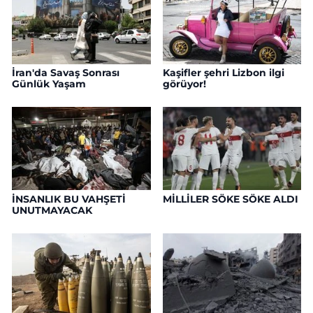
İran'da Savaş Sonrası
Kaşifler şehri Lizbon ilgi
Günlük Yaşam
görüyor!
İNSANLIK BU VAHŞETİ
MİLLİLER SÖKE SÖKE ALDI
UNUTMAYACAK