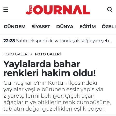
GÜNDEM
Nöbetçi Eczaneler
GÜNDEM
SİYASET
DÜNYA
EĞİTİM
ÖZEL
SİYASET
Hava Durumu
22:28
Sahte ekspertizle vatandaşlık sağlayan şebekeye operasyon
SAĞLIK
Trafik Durumu
FOTO GALERI
FOTO GALERİ
DÜNYA
Süper Lig Puan Durumu ve Fikstür
Yaylalarda bahar
renkleri hakim oldu!
EĞİTİM
Tüm Manşetler
Gümüşhane'nin Kürtün ilçesindeki
ÖZEL HABER
Son Dakika Haberleri
yaylalar yeşile bürünen eşsiz yapısıyla
ziyaretçilerini bekliyor. Çiçek açan
Haber Arşivi
ağaçların ve bitkilerin renk cümbüşüne,
tabiatın doğal güzellikleri eşlik ediyor.