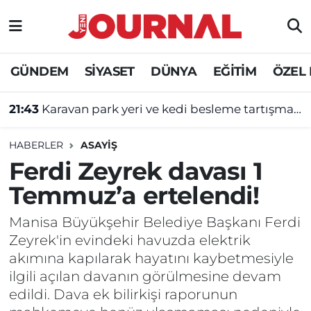
GÜNDEM
Nöbetçi Eczaneler
GÜNDEM
SİYASET
DÜNYA
EĞİTİM
ÖZEL
SİYASET
Hava Durumu
21:43
Karavan park yeri ve kedi besleme tartışması kavgayla bitti
SAĞLIK
Trafik Durumu
HABERLER
ASAYİŞ
DÜNYA
Süper Lig Puan Durumu ve Fikstür
Ferdi Zeyrek davası 1
Temmuz’a ertelendi!
EĞİTİM
Tüm Manşetler
Manisa Büyükşehir Belediye Başkanı Ferdi
ÖZEL HABER
Son Dakika Haberleri
Zeyrek'in evindeki havuzda elektrik
akımına kapılarak hayatını kaybetmesiyle
Haber Arşivi
ilgili açılan davanın görülmesine devam
edildi. Dava ek bilirkişi raporunun