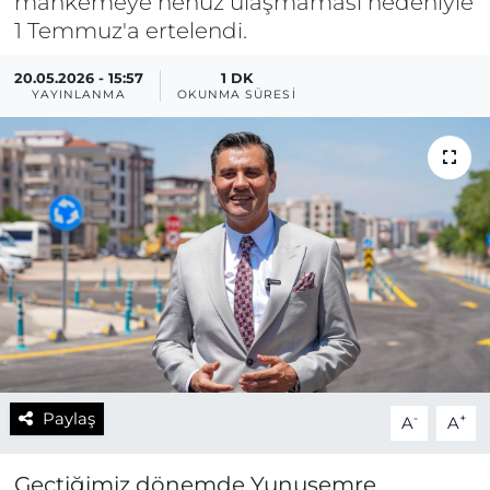
mahkemeye henüz ulaşmaması nedeniyle
1 Temmuz'a ertelendi.
20.05.2026 - 15:57
1 DK
YAYINLANMA
OKUNMA SÜRESI
Paylaş
-
+
A
A
Geçtiğimiz dönemde Yunusemre