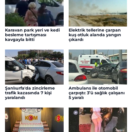
Karavan park yeri ve kedi
Elektrik tellerine çarpan
besleme tartışması
kuş otluk alanda yangın
kavgayla bitti
çıkardı
Şanlıurfa'da zincirleme
Ambulans ile otomobil
trafik kazasında 7 kişi
çarpıştı: 3’ü sağlık çalışanı
yaralandı
5 yaralı