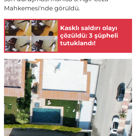
Mahkemesi'nde görüldü.
Kasklı saldırı olayı
çözüldü: 3 şüpheli
tutuklandı!