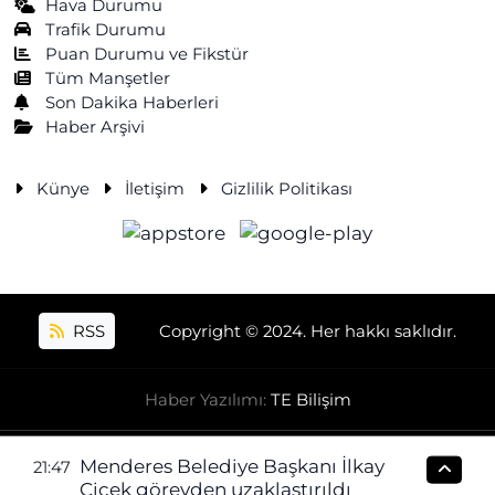
Hava Durumu
Trafik Durumu
Puan Durumu ve Fikstür
Tüm Manşetler
Son Dakika Haberleri
Haber Arşivi
Künye
İletişim
Gizlilik Politikası
RSS
Copyright © 2024. Her hakkı saklıdır.
Haber Yazılımı:
TE Bilişim
Menderes Belediye Başkanı İlkay
21:47
Çiçek görevden uzaklaştırıldı