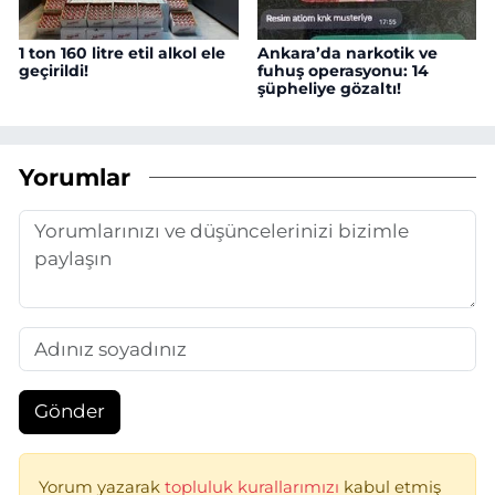
1 ton 160 litre etil alkol ele
Ankara’da narkotik ve
geçirildi!
fuhuş operasyonu: 14
şüpheliye gözaltı!
Yorumlar
Gönder
Yorum yazarak
topluluk kurallarımızı
kabul etmiş