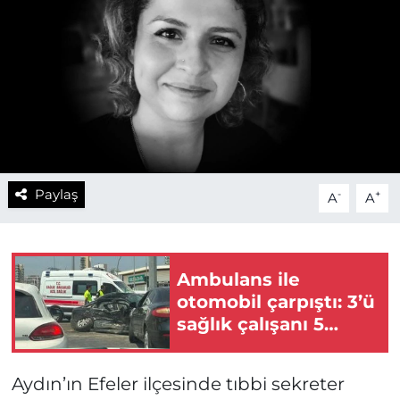
Paylaş
-
+
A
A
Ambulans ile
otomobil çarpıştı: 3’ü
sağlık çalışanı 5
yaralı
Aydın’ın Efeler ilçesinde tıbbi sekreter