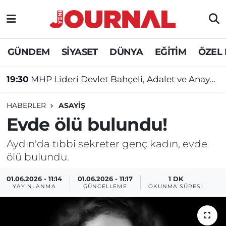
GÜNDEM
Nöbetçi Eczaneler
GÜNDEM
SİYASET
DÜNYA
EĞİTİM
ÖZEL
SİYASET
Hava Durumu
19:30
MHP Lideri Devlet Bahçeli, Adalet ve Anayasa Komisyonu üyelerini kabul etti
SAĞLIK
Trafik Durumu
HABERLER
ASAYİŞ
DÜNYA
Süper Lig Puan Durumu ve Fikstür
Evde ölü bulundu!
EĞİTİM
Tüm Manşetler
Aydın'da tıbbi sekreter genç kadın, evde
ölü bulundu.
ÖZEL HABER
Son Dakika Haberleri
01.06.2026 - 11:14
01.06.2026 - 11:17
1 DK
YAYINLANMA
GÜNCELLEME
OKUNMA SÜRESI
Haber Arşivi