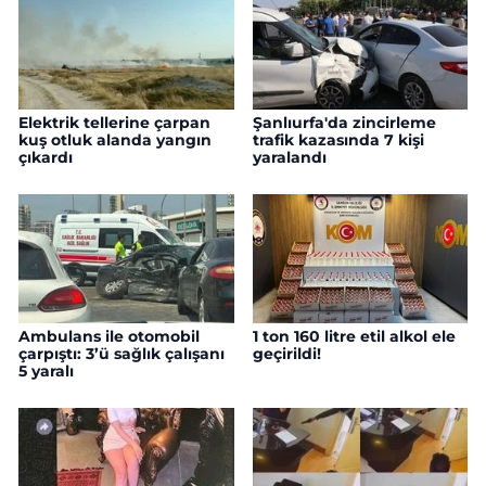
Elektrik tellerine çarpan
Şanlıurfa'da zincirleme
kuş otluk alanda yangın
trafik kazasında 7 kişi
çıkardı
yaralandı
Ambulans ile otomobil
1 ton 160 litre etil alkol ele
çarpıştı: 3’ü sağlık çalışanı
geçirildi!
5 yaralı