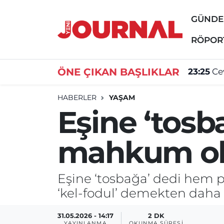
GÜND
GÜNDEM
Nöbetçi Eczaneler
RÖPOR
SİYASET
Hava Durumu
ÖNE ÇIKAN BAŞLIKLAR
23:25
Ce
SAĞLIK
Trafik Durumu
HABERLER
YAŞAM
Eşine ‘tosb
DÜNYA
Süper Lig Puan Durumu ve Fikstür
mahkum ol
EĞİTİM
Tüm Manşetler
ÖZEL HABER
Son Dakika Haberleri
Eşine ‘tosbağa’ dedi hem 
‘kel-fodul’ demekten daha a
Haber Arşivi
31.05.2026 - 14:17
2 DK
YAYINLANMA
OKUNMA SÜRESI