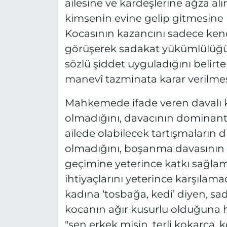
ailesine ve kardeşlerine ağza al
kimsenin evine gelip gitmesine 
Kocasının kazancını sadece kendi
görüşerek sadakat yükümlülüğünü
sözlü şiddet uyguladığını belirt
manevî tazminata karar verilmesi
Mahkemede ifade veren davalı k
olmadığını, davacının dominant 
ailede olabilecek tartışmaların
olmadığını, boşanma davasının re
geçimine yeterince katkı sağla
ihtiyaçlarını yeterince karşılam
kadına ‘tosbağa, kedi’ diyen, s
kocanın ağır kusurlu olduğuna h
"sen erkek misin, terli kokarca, k