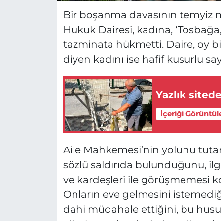
Bir boşanma davasının temyiz m
Hukuk Dairesi, kadına, ‘Tosbağa,
tazminata hükmetti. Daire, oy birl
diyen kadını ise hafif kusurlu say
Yazlık sitede
İçeriği Görüntül
Aile Mahkemesi’nin yolunu tutan
sözlü saldırıda bulunduğunu, ilg
ve kardeşleri ile görüşmemesi k
Onların eve gelmesini istemediği
dahi müdahale ettiğini, bu husu