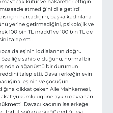
ınmayacak küfür ve hakaretler ettiğini,
müsaade etmediğini dile getirdi.
si için harcadığını, başka kadınlarla
 yerine getirmediğini, psikolojik ve
erek 100 bin TL maddî ve 100 bin TL de
ni talep etti.
oca da eşinin iddialarının doğru
özelliğe sahip olduğunu, normal bir
 dışında olağanüstü bir durumun
ddini talep etti. Davalı erkeğin evin
madığına, eşinin ve çocuğun
adığına dikkat çeken Aile Mahkemesi,
adakat yükümlülüğüne aykırı davranan
ükmetti. Davacı kadının ise erkeğe
el, fodul, soğan erkeği" dediği, evi