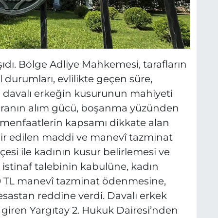
aşıdı. Bölge Adliye Mahkemesi, tarafların
 durumları, evlilikte geçen süre,
 davalı erkeğin kusurunun mahiyeti
Paranın alım gücü, boşanma yüzünden
menfaatlerin kapsamı dikkate alan
dir edilen maddi ve manevî tazminat
çesi ile kadının kusur belirlemesi ve
istinaf talebinin kabulüne, kadın
00 TL manevî tazminat ödenmesine,
 esastan reddine verdi. Davalı erkek
 giren Yargıtay 2. Hukuk Dairesi’nden