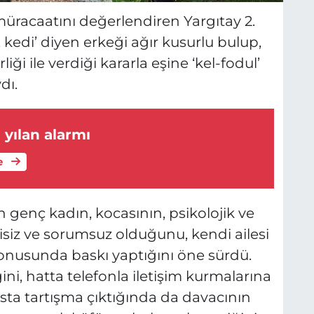
üracaatını değerlendiren Yargıtay 2.
 kedi’ diyen erkeği ağır kusurlu bulup,
iği ile verdiği kararla eşine ‘kel-fodul’
dı.
 yılan alarmı
e
 genç kadın, kocasının, psikolojik ve
isiz ve sorumsuz olduğunu, kendi ailesi
onusunda baskı yaptığını öne sürdü.
ni, hatta telefonla iletişim kurmalarına
sta tartışma çıktığında da davacının