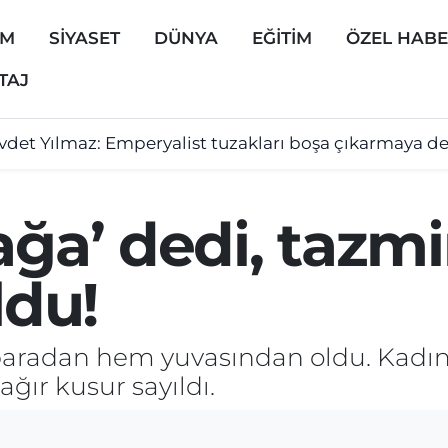
EM
SİYASET
DÜNYA
EĞİTİM
ÖZEL HAB
TAJ
vdet Yılmaz: Emperyalist tuzakları boşa çıkarmaya 
ağa’ dedi, tazm
du!
paradan hem yuvasından oldu. Kadı
ğır kusur sayıldı.