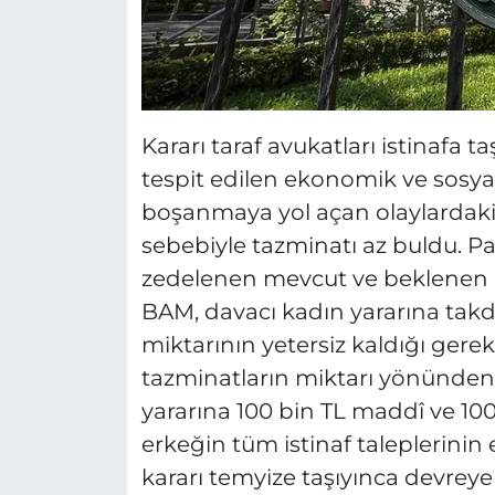
Kararı taraf avukatları istinafa t
tespit edilen ekonomik ve sosyal
boşanmaya yol açan olaylardaki
sebebiyle tazminatı az buldu. 
zedelenen mevcut ve beklenen 
BAM, davacı kadın yararına tak
miktarının yetersiz kaldığı gerek
tazminatların miktarı yönünden 
yararına 100 bin TL maddî ve 1
erkeğin tüm istinaf taleplerinin
kararı temyize taşıyınca devreye