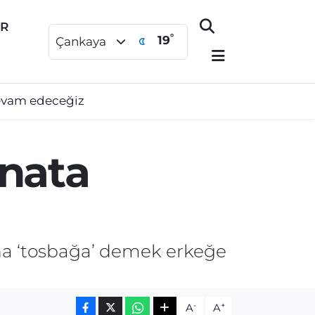
ER
°
19
Çankaya
devam edeceğiz
inata
na ‘tosbağa’ demek erkeğe
-
+
A
A