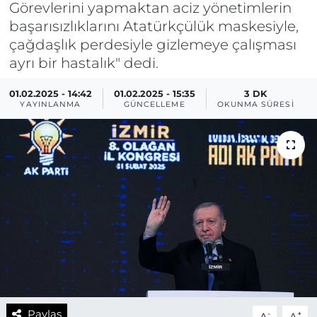
Görevlerini yapmaktan aciz yönetimlerin
başarısızlıklarını Atatürkçülük maskesiyle,
çağdaşlık perdesiyle gizlemeye çalışması
ayrı bir hastalık" dedi.
01.02.2025 - 14:42
01.02.2025 - 15:35
3 DK
YAYINLANMA
GÜNCELLEME
OKUNMA SÜRESI
Paylaş
-
+