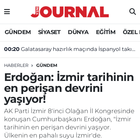
GÜNDEM
Nöbetçi Eczaneler
GÜNDEM
SİYASET
DÜNYA
EĞİTİM
ÖZEL
SİYASET
Hava Durumu
00:20
Galatasaray hazırlık maçında İspanyol takımına yenildi
SAĞLIK
Trafik Durumu
HABERLER
GÜNDEM
DÜNYA
Süper Lig Puan Durumu ve Fikstür
Erdoğan: İzmir tarihinin
en perişan devrini
EĞİTİM
Tüm Manşetler
yaşıyor!
ÖZEL HABER
Son Dakika Haberleri
AK Parti İzmir 8'inci Olağan İl Kongresinde
konuşan Cumhurbaşkanı Erdoğan, "İzmir
Haber Arşivi
tarihinin en perişan devrini yaşıyor.
Ülkenin en pahalı suyu İzmir'de.