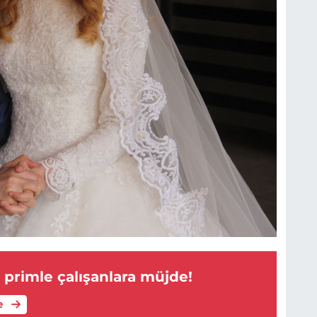
 primle çalışanlara müjde!
e