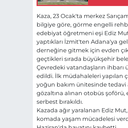
Kaza, 23 Ocak'ta merkez Sarıçam
bilgiye göre, görme engelli reh
edebiyat öğretmeni eşi Ediz Mut (
yaptıkları İzmit'ten Adana'ya gel
derneğine gitmek için evden çıka
geçtikleri sırada büyükşehir bele
Çevredeki vatandaşların ihbarı üz
edildi. İlk müdahaleleri yapılan 
yoğun bakım ünitesinde tedavi a
gözaltına alınan otobüs şoförü, 
serbest bırakıldı.
Kazada ağır yaralanan Ediz Mut
komada yaşam mücadelesi verdi
Haziran'da hayatını kaybetti.