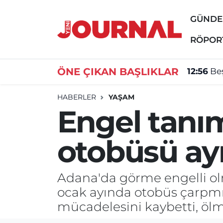
GÜND
GÜNDEM
Nöbetçi Eczaneler
RÖPOR
SİYASET
Hava Durumu
ÖNE ÇIKAN BAŞLIKLAR
12:56
Be
SAĞLIK
Trafik Durumu
HABERLER
YAŞAM
Engel tanım
DÜNYA
Süper Lig Puan Durumu ve Fikstür
otobüsü ayı
EĞİTİM
Tüm Manşetler
ÖZEL HABER
Son Dakika Haberleri
Adana'da görme engelli o
ocak ayında otobüs çarpmış
Haber Arşivi
mücadelesini kaybetti, ö