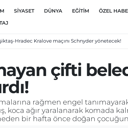
EM
SİYASET
DÜNYA
EĞİTİM
ÖZEL HAB
TAJ
şiktaş-Hradec Kralove maçını Schnyder yönetecek!
ayan çifti bele
rdı!
lmalarına rağmen engel tanımayarak
, koca ağır yaralanarak komada kalm
lmeden bir hafta önce doğan çocuğu