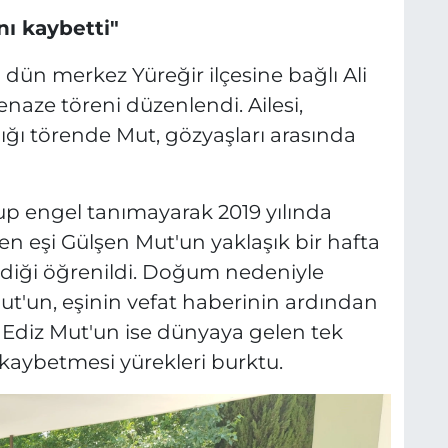
ı kaybetti"
dün merkez Yüreğir ilçesine bağlı Ali
enaze töreni düzenlendi. Ailesi,
dığı törende Mut, gözyaşları arasında
up engel tanımayarak 2019 yılında
n eşi Gülşen Mut'un yaklaşık bir hafta
diği öğrenildi. Doğum nedeniyle
t'un, eşinin vefat haberinin ardından
. Ediz Mut'un ise dünyaya gelen tek
aybetmesi yürekleri burktu.