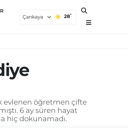
ER
°
28
Çankaya
diye
 evlenen öğretmen çifte
ıştı. 6 ay süren hayat
na hiç dokunamadı.