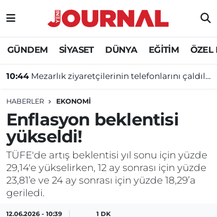
GÜNDEM
Nöbetçi Eczaneler
GÜNDEM
SİYASET
DÜNYA
EĞİTİM
ÖZEL
SİYASET
Hava Durumu
10:44
Mezarlık ziyaretçilerinin telefonlarını çaldılar
SAĞLIK
Trafik Durumu
HABERLER
EKONOMİ
DÜNYA
Süper Lig Puan Durumu ve Fikstür
Enflasyon beklentisi
yükseldi!
EĞİTİM
Tüm Manşetler
TÜFE'de artış beklentisi yıl sonu için yüzde
ÖZEL HABER
Son Dakika Haberleri
29,14'e yükselirken, 12 ay sonrası için yüzde
23,81’e ve 24 ay sonrası için yüzde 18,29’a
Haber Arşivi
geriledi.
12.06.2026 - 10:39
1 DK