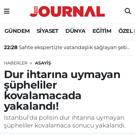
GÜNDEM
Nöbetçi Eczaneler
GÜNDEM
SİYASET
DÜNYA
EĞİTİM
ÖZEL
SİYASET
Hava Durumu
22:28
Sahte ekspertizle vatandaşlık sağlayan şebekeye operasyon
SAĞLIK
Trafik Durumu
HABERLER
ASAYİŞ
DÜNYA
Süper Lig Puan Durumu ve Fikstür
Dur ihtarına uymayan
şüpheliler
EĞİTİM
Tüm Manşetler
kovalamacada
ÖZEL HABER
Son Dakika Haberleri
yakalandı!
Haber Arşivi
İstanbul'da polisin dur ihtarına uymayan
şüpheliler kovalamaca sonucu yakalandı.