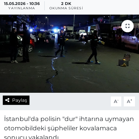
15.05.2026 - 10:36
2 DK
YAYINLANMA
OKUNMA SÜRESI
Paylaş
-
+
A
A
İstanbul'da polisin "dur" ihtarına uymayan
otomobildeki şüpheliler kovalamaca
sonucu yakalandı.