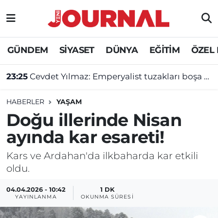
GÜNDEM
Nöbetçi Eczaneler
GÜNDEM
SİYASET
DÜNYA
EĞİTİM
ÖZEL
SİYASET
Hava Durumu
23:25
Cevdet Yılmaz: Emperyalist tuzakları boşa çıkarmaya devam edeceğiz
SAĞLIK
Trafik Durumu
HABERLER
YAŞAM
DÜNYA
Süper Lig Puan Durumu ve Fikstür
Doğu illerinde Nisan
ayında kar esareti!
EĞİTİM
Tüm Manşetler
Kars ve Ardahan'da ilkbaharda kar etkili
ÖZEL HABER
Son Dakika Haberleri
oldu.
Haber Arşivi
04.04.2026 - 10:42
1 DK
YAYINLANMA
OKUNMA SÜRESI