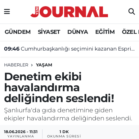
GÜNDEM
Nöbetçi Eczaneler
GÜNDEM
SİYASET
DÜNYA
EĞİTİM
ÖZEL
SİYASET
Hava Durumu
09:46
Cumhurbaşkanlığı seçimini kazanan Espriella yemin etti!
SAĞLIK
Trafik Durumu
HABERLER
YAŞAM
DÜNYA
Süper Lig Puan Durumu ve Fikstür
Denetim ekibi
havalandırma
EĞİTİM
Tüm Manşetler
deliğinden seslendi!
ÖZEL HABER
Son Dakika Haberleri
Şanlıurfa'da gıda denetimine giden
ekipler havalandırma deliğinden seslendi.
Haber Arşivi
18.06.2026 - 11:31
1 DK
YAYINLANMA
OKUNMA SÜRESI