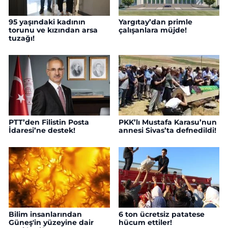
95 yaşındaki kadının
Yargıtay’dan primle
torunu ve kızından arsa
çalışanlara müjde!
tuzağı!
PTT’den Filistin Posta
PKK’lı Mustafa Karasu’nun
İdaresi’ne destek!
annesi Sivas’ta defnedildi!
Bilim insanlarından
6 ton ücretsiz patatese
Güneş'in yüzeyine dair
hücum ettiler!