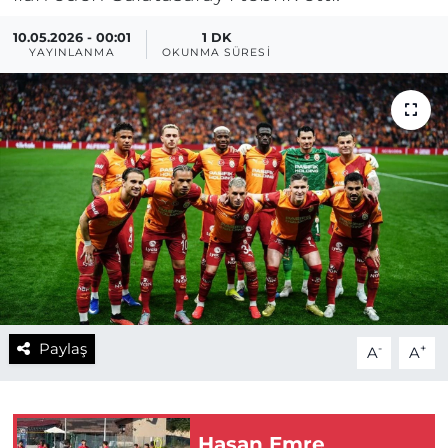
10.05.2026 - 00:01
1 DK
YAYINLANMA
OKUNMA SÜRESI
Paylaş
-
+
A
A
Hasan Emre