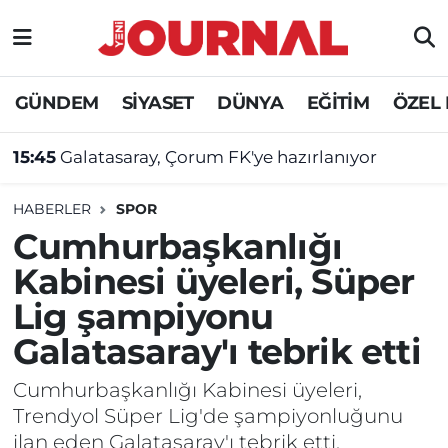
GÜNDEM
Nöbetçi Eczaneler
GÜNDEM
SİYASET
DÜNYA
EĞİTİM
ÖZEL
SİYASET
Hava Durumu
15:45
Galatasaray, Çorum FK'ye hazırlanıyor
SAĞLIK
Trafik Durumu
HABERLER
SPOR
DÜNYA
Süper Lig Puan Durumu ve Fikstür
Cumhurbaşkanlığı
Kabinesi üyeleri, Süper
EĞİTİM
Tüm Manşetler
Lig şampiyonu
ÖZEL HABER
Son Dakika Haberleri
Galatasaray'ı tebrik etti
Haber Arşivi
Cumhurbaşkanlığı Kabinesi üyeleri,
Trendyol Süper Lig'de şampiyonluğunu
ilan eden Galatasaray'ı tebrik etti.