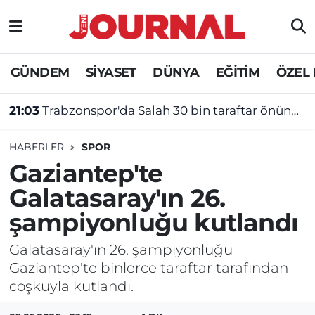
GÜNDEM
Nöbetçi Eczaneler
GÜNDEM
SİYASET
DÜNYA
EĞİTİM
ÖZEL
SİYASET
Hava Durumu
21:03
Trabzonspor'da Salah 30 bin taraftar önünde imza attı
SAĞLIK
Trafik Durumu
HABERLER
SPOR
DÜNYA
Süper Lig Puan Durumu ve Fikstür
Gaziantep'te
Galatasaray'ın 26.
EĞİTİM
Tüm Manşetler
şampiyonluğu kutlandı
ÖZEL HABER
Son Dakika Haberleri
Galatasaray'ın 26. şampiyonluğu
Gaziantep'te binlerce taraftar tarafından
Haber Arşivi
coşkuyla kutlandı.