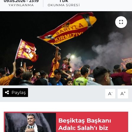
09.05.2026 - 23:19
1 DK
YAYINLANMA
OKUNMA SÜRESI
Paylaş
-
+
A
A
Beşiktaş Başkanı
Adalı: Salah'ı biz