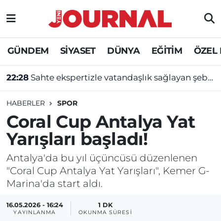
GÜNDEM
Nöbetçi Eczaneler
GÜNDEM
SİYASET
DÜNYA
EĞİTİM
ÖZEL
SİYASET
Hava Durumu
22:28
Sahte ekspertizle vatandaşlık sağlayan şebekeye operasyon
SAĞLIK
Trafik Durumu
HABERLER
SPOR
DÜNYA
Süper Lig Puan Durumu ve Fikstür
Coral Cup Antalya Yat
Yarışları başladı!
EĞİTİM
Tüm Manşetler
Antalya'da bu yıl üçüncüsü düzenlenen
ÖZEL HABER
Son Dakika Haberleri
"Coral Cup Antalya Yat Yarışları", Kemer G-
Marina'da start aldı.
Haber Arşivi
16.05.2026 - 16:24
1 DK
YAYINLANMA
OKUNMA SÜRESI