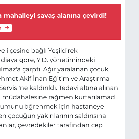
n mahalleyi savaş alanına çevirdi!
e
ye ilçesine bağlı Yeşildirek
diaya göre, Y.D. yönetimindeki
ılmaz'a çarptı. Ağır yaralanan çocuk,
Mehmet Akif İnan Eğitim ve Araştırma
rvisi'ne kaldırıldı. Tedavi altına alınan
üm müdahalesine rağmen kurtarılamadı.
urumunu öğrenmek için hastaneye
ren çocuğun yakınlarının saldırısına
nlar, çevredekiler tarafından cep
.