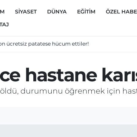
EM
SİYASET
DÜNYA
EĞİTİM
ÖZEL HAB
TAJ
on ücretsiz patatese hücum ettiler!
e hastane karış
k öldü, durumunu öğrenmek için has