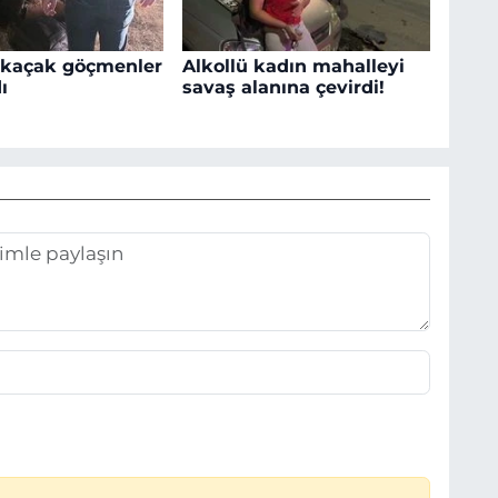
 kaçak göçmenler
Alkollü kadın mahalleyi
ı
savaş alanına çevirdi!