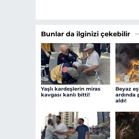
Bunlar da ilginizi çekebilir
Yaşlı kardeşlerin miras
Beyaz eş
kavgası kanlı bitti!
ardında 
aldı!