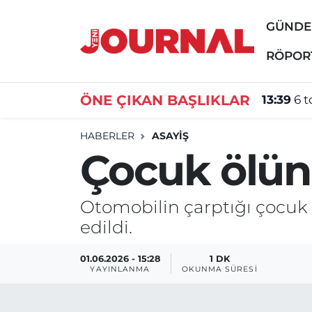
GÜND
GÜNDEM
Nöbetçi Eczaneler
RÖPOR
SİYASET
Hava Durumu
ÖNE ÇIKAN BAŞLIKLAR
13:39
6 t
SAĞLIK
Trafik Durumu
HABERLER
ASAYİŞ
Çocuk ölünc
DÜNYA
Süper Lig Puan Durumu ve Fikstür
EĞİTİM
Tüm Manşetler
Otomobilin çarptığı çocu
edildi.
ÖZEL HABER
Son Dakika Haberleri
01.06.2026 - 15:28
1 DK
Haber Arşivi
YAYINLANMA
OKUNMA SÜRESI