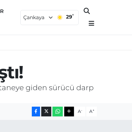
ER
°
29
Çankaya
tı!
taneye giden sürücü darp
-
+
A
A