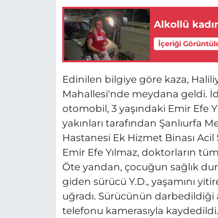
Alkollü kadı
İçeriği Görüntül
Edinilen bilgiye göre kaza, Halili
Mahallesi'nde meydana geldi. İd
otomobil, 3 yaşındaki Emir Efe Y
yakınları tarafından Şanlıurfa 
Hastanesi Ek Hizmet Binası Acil Se
Emir Efe Yılmaz, doktorların t
Öte yandan, çocuğun sağlık d
giden sürücü Y.D., yaşamını yiti
uğradı. Sürücünün darbedildiği a
telefonu kamerasıyla kaydedildi