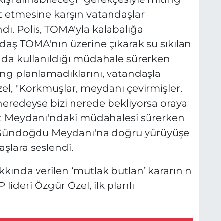
t etmesine karşın vatandaşlar
ı. Polis, TOMA'yla kalabalığa
aş TOMA'nın üzerine çıkarak su sıkılan
n da kullanıldığı müdahale sürerken
ing planlamadıklarını, vatandaşla
el, "Korkmuşlar, meydanı çevirmişler.
t neredeyse bizi nerede bekliyorsa oraya
yet Meydanı'ndaki müdahalesi sürerken
ı Gündoğdu Meydanı'na doğru yürüyüşe
şlara seslendi.
kında verilen ‘mutlak butlan’ kararının
ideri Özgür Özel, ilk planlı