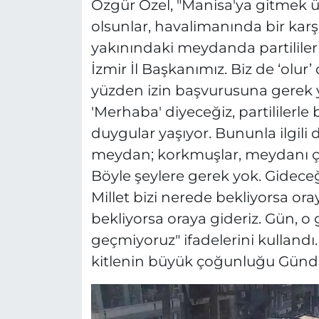
Özgür Özel, "Manisa'ya gitmek 
olsunlar, havalimanında bir karş
yakınındaki meydanda partililer
İzmir İl Başkanımız. Biz de ‘olur
yüzden izin başvurusuna gerek yok
'Merhaba' diyeceğiz, partililerl
duygular yaşıyor. Bununla ilgili
meydan; korkmuşlar, meydanı çev
Böyle şeylere gerek yok. Gideceğ
Millet bizi nerede bekliyorsa oray
bekliyorsa oraya gideriz. Gün, 
geçmiyoruz" ifadelerini kullan
kitlenin büyük çoğunluğu Günd