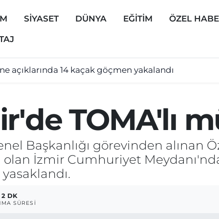
EM
SİYASET
DÜNYA
EĞİTİM
ÖZEL HAB
TAJ
ine açıklarında 14 kaçak göçmen yakalandı
ir'de TOMA'lı 
el Başkanlığı görevinden alınan Öz
a olan İzmir Cumhuriyet Meydanı'nd
 yasaklandı.
2 DK
MA SÜRESI