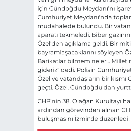
için Gündoğdu Meydanı’nı işare
Cumhuriyet Meydanı'nda topland
müdahalede bulundu. Bir vatand
aparatı tekmeledi. Biber gazını
Özel'den açıklama geldi. Bir mit
bayramlaşacaklarını söyleyen Öz
Barikatlar bilmem neler... Mille
gideriz" dedi. Polisin Cumhuri
Özel ve vatandaşların bir kısm
geçti. Özel, Gündoğdu'dan yurtta
CHP’nin 38. Olağan Kurultayı hak
ardından görevinden alınan CHP l
buluşmasını İzmir'de düzenledi.