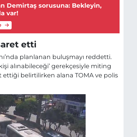
dan Demirtaş sorusuna: Bekleyin,
a var!
e
aret etti
nı’nda planlanan buluşmayı reddetti.
 kişi alınabileceği’ gerekçesiyle miting
ettiği belirtilirken alana TOMA ve polis