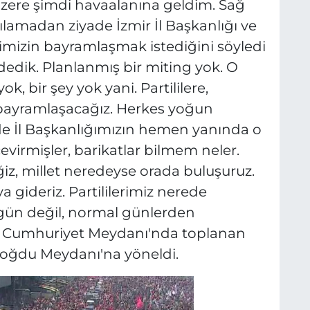
üzere şimdi havaalanına geldim. Sağ
ılamadan ziyade İzmir İl Başkanlığı ve
imizin bayramlaşmak istediğini söyledi
’ dedik. Planlanmış bir miting yok. O
, bir şey yok yani. Partililere,
e bayramlaşacağız. Herkes yoğun
 de İl Başkanlığımızın hemen yanında o
irmişler, barikatlar bilmem neler.
iz, millet neredeyse orada buluşuruz.
a gideriz. Partililerimiz nerede
o gün değil, normal günlerden
dı. Cumhuriyet Meydanı'nda toplanan
oğdu Meydanı'na yöneldi.