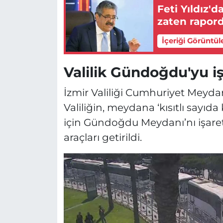
Feti Yıldız'
zaten rapord
İçeriği Görüntül
Valilik Gündoğdu'yu iş
İzmir Valiliği Cumhuriyet Meyda
Valiliğin, meydana ‘kısıtlı sayıda
için Gündoğdu Meydanı’nı işaret 
araçları getirildi.