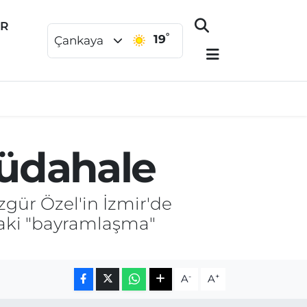
ER
°
19
Çankaya
müdahale
gür Özel'in İzmir'de
aki "bayramlaşma"
-
+
A
A