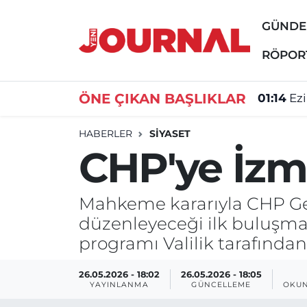
GÜND
GÜNDEM
Nöbetçi Eczaneler
RÖPOR
SİYASET
Hava Durumu
ÖNE ÇIKAN BAŞLIKLAR
01:14
Ez
SAĞLIK
Trafik Durumu
HABERLER
SİYASET
CHP'ye İzm
DÜNYA
Süper Lig Puan Durumu ve Fikstür
EĞİTİM
Tüm Manşetler
Mahkeme kararıyla CHP Gen
düzenleyeceği ilk buluşm
ÖZEL HABER
Son Dakika Haberleri
programı Valilik tarafından
Haber Arşivi
26.05.2026 - 18:02
26.05.2026 - 18:05
YAYINLANMA
GÜNCELLEME
OKUN