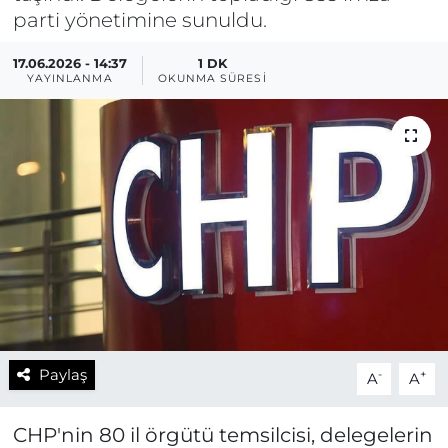
parti yönetimine sunuldu.
17.06.2026 - 14:37
1 DK
YAYINLANMA
OKUNMA SÜRESI
Paylaş
-
+
A
A
CHP'nin 80 il örgütü temsilcisi, delegelerin