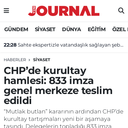
GÜNDEM
Nöbetçi Eczaneler
GÜNDEM
SİYASET
DÜNYA
EĞİTİM
ÖZEL
SİYASET
Hava Durumu
22:28
Sahte ekspertizle vatandaşlık sağlayan şebekeye operasyon
SAĞLIK
Trafik Durumu
HABERLER
SİYASET
DÜNYA
Süper Lig Puan Durumu ve Fikstür
CHP’de kurultay
hamlesi: 833 imza
EĞİTİM
Tüm Manşetler
genel merkeze teslim
ÖZEL HABER
Son Dakika Haberleri
edildi
Haber Arşivi
“Mutlak butlan” kararının ardından CHP’de
kurultay tartışmaları yeni bir aşamaya
taşındı. Delegelerin topladığı 833 imza