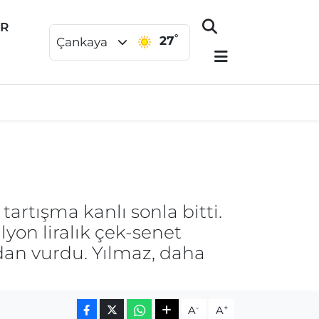
ER
°
27
Çankaya
artışma kanlı sonla bitti.
lyon liralık çek-senet
dan vurdu. Yılmaz, daha
-
+
A
A