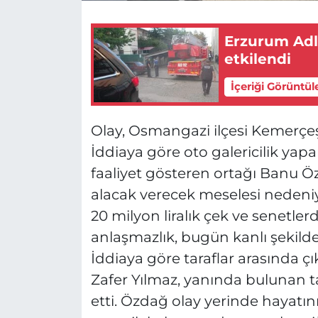
Erzurum Adl
etkilendi
İçeriği Görüntül
Olay, Osmangazi ilçesi Kemerçe
İddiaya göre oto galericilik yap
faaliyet gösteren ortağı Banu 
alacak verecek meselesi nedeniy
20 milyon liralık çek ve senetle
anlaşmazlık, bugün kanlı şekild
İddiaya göre taraflar arasında 
Zafer Yılmaz, yanında bulunan 
etti. Özdağ olay yerinde hayatı