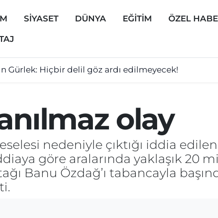
EM
SİYASET
DÜNYA
EĞİTİM
ÖZEL HAB
TAJ
n Gürlek: Hiçbir delil göz ardı edilmeyecek!
anılmaz olay
elesi nedeniyle çıktığı iddia edilen t
iddiaya göre aralarında yaklaşık 20 mi
rtağı Banu Özdağ’ı tabancayla başın
i.