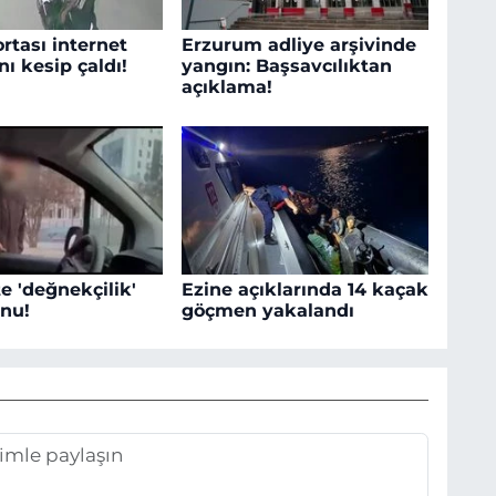
rtası internet
Erzurum adliye arşivinde
nı kesip çaldı!
yangın: Başsavcılıktan
açıklama!
e 'değnekçilik'
Ezine açıklarında 14 kaçak
nu!
göçmen yakalandı