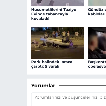
Husumetlilerini Taziye
Gündüz o
Evinde tabancayla
kabloları
kovaladı!
Park halindeki araca
Başkentt
çarptı: 5 yaralı
operasyo
Yorumlar