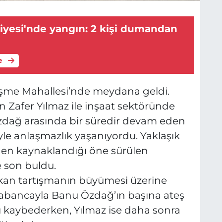
iyesi'nde yangın: 2 kişi dumandan
e
şme Mahallesi’nde meydana geldi.
an Zafer Yılmaz ile inşaat sektöründe
Özdağ arasında bir süredir devam eden
le anlaşmazlık yaşanıyordu. Yaklaşık
rden kaynaklandığı öne sürülen
e son buldu.
çıkan tartışmanın büyümesi üzerine
tabancayla Banu Özdağ’ın başına ateş
nı kaybederken, Yılmaz ise daha sonra