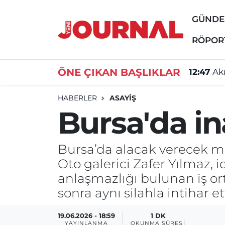
GÜND
GÜNDEM
Nöbetçi Eczaneler
RÖPOR
SİYASET
Hava Durumu
ÖNE ÇIKAN BAŞLIKLAR
12:47
Akı
SAĞLIK
Trafik Durumu
HABERLER
ASAYİŞ
Bursa'da in
DÜNYA
Süper Lig Puan Durumu ve Fikstür
EĞİTİM
Tüm Manşetler
Bursa’da alacak verecek mes
Oto galerici Zafer Yılmaz, 
ÖZEL HABER
Son Dakika Haberleri
anlaşmazlığı bulunan iş o
sonra aynı silahla intihar ett
Haber Arşivi
19.06.2026 - 18:59
1 DK
YAYINLANMA
OKUNMA SÜRESI