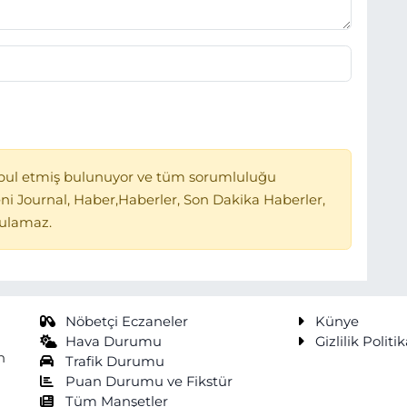
bul etmiş bulunuyor ve tüm sorumluluğu
ni Journal, Haber,Haberler, Son Dakika Haberler,
tulamaz.
Nöbetçi Eczaneler
Künye
Hava Durumu
Gizlilik Politik
n
Trafik Durumu
Puan Durumu ve Fikstür
Tüm Manşetler