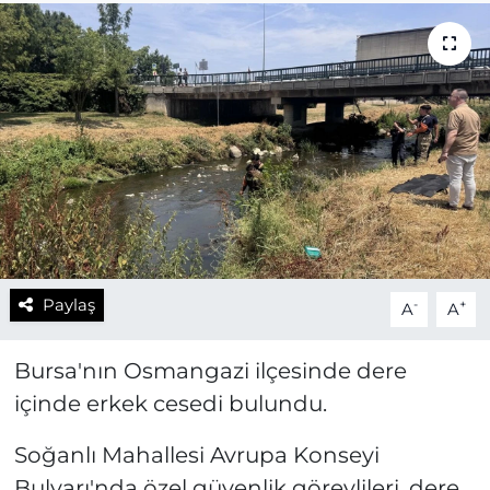
Paylaş
-
+
A
A
Bursa'nın Osmangazi ilçesinde dere
içinde erkek cesedi bulundu.
Soğanlı Mahallesi Avrupa Konseyi
Bulvarı'nda özel güvenlik görevlileri, dere