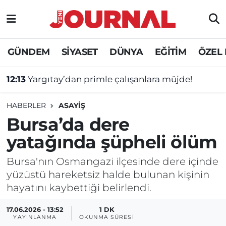
GÜNDEM
Nöbetçi Eczaneler
GÜNDEM
SİYASET
DÜNYA
EĞİTİM
ÖZEL
SİYASET
Hava Durumu
12:13
Yargıtay’dan primle çalışanlara müjde!
SAĞLIK
Trafik Durumu
HABERLER
ASAYİŞ
DÜNYA
Süper Lig Puan Durumu ve Fikstür
Bursa’da dere
yatağında şüpheli ölüm
EĞİTİM
Tüm Manşetler
Bursa'nın Osmangazi ilçesinde dere içinde
ÖZEL HABER
Son Dakika Haberleri
yüzüstü hareketsiz halde bulunan kişinin
hayatını kaybettiği belirlendi.
Haber Arşivi
17.06.2026 - 13:52
1 DK
YAYINLANMA
OKUNMA SÜRESI