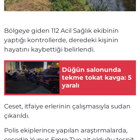
Bölgeye giden 112 Acil Sağlık ekibinin
yaptığı kontrollerde, deredeki kişinin
hayatını kaybettiği belirlendi.
Düğün salonunda
tekme tokat kavga: 5
yaralı
Ceset, itfaiye erlerinin çalışmasıyla sudan
çıkarıldı.
Polis ekiplerince yapılan araştırmalarda,
cesedin Yunus Emre T'ye ait olduğu tespit