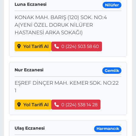
Luna Eczanesi
Nilüfer
KONAK MAH. BARIŞ (120) SOK. NO:4
A(YENİ ÖZEL DORUK NİLÜFER
HASTANESİ ARKA SOKAĞI)
Yol Tarifi Al
0 (224) 503 58 60
Nur Eczanesi
Gemlik
EŞREF DİNÇER MAH. KEMER SOK. NO:22
1
Yol Tarifi Al
0 (224) 538 14 28
Ulaş Eczanesi
Harmancık