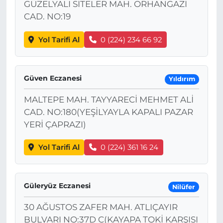
GÜZELYALI SİTELER MAH. ORHANGAZİ
CAD. NO:19
Yol Tarifi Al
0 (224) 234 66 92
Güven Eczanesi
Yıldırım
MALTEPE MAH. TAYYARECİ MEHMET ALİ
CAD. NO:180(YEŞİLYAYLA KAPALI PAZAR
YERİ ÇAPRAZI)
Yol Tarifi Al
0 (224) 361 16 24
Güleryüz Eczanesi
Nilüfer
30 AĞUSTOS ZAFER MAH. ATLIÇAYIR
BULVARI NO:37D C(KAYAPA TOKİ KARŞISI