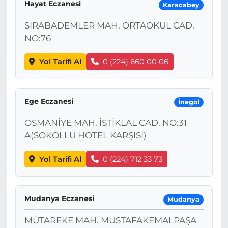
Hayat Eczanesi
Karacabey
SIRABADEMLER MAH. ORTAOKUL CAD.
NO:76
Yol Tarifi Al
0 (224) 660 00 06
Ege Eczanesi
İnegöl
OSMANİYE MAH. İSTİKLAL CAD. NO:31
A(SOKOLLU HOTEL KARŞISI)
Yol Tarifi Al
0 (224) 712 33 73
Mudanya Eczanesi
Mudanya
MÜTAREKE MAH. MUSTAFAKEMALPAŞA