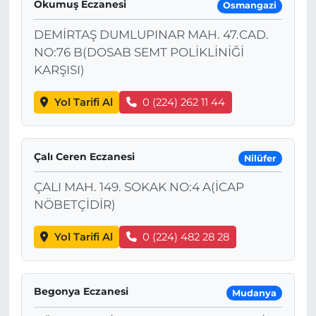
Okumuş Eczanesi
Osmangazi
DEMİRTAŞ DUMLUPINAR MAH. 47.CAD.
NO:76 B(DOSAB SEMT POLİKLİNİĞİ
KARŞISI)
Yol Tarifi Al
0 (224) 262 11 44
Çalı Ceren Eczanesi
Nilüfer
ÇALI MAH. 149. SOKAK NO:4 A(İCAP
NÖBETÇİDİR)
Yol Tarifi Al
0 (224) 482 28 28
Begonya Eczanesi
Mudanya