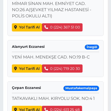
MİMAR SİNAN MAH. EMNİYET CAD.
NO:26 A(ŞEVKET YILMAZ HASTANESİ -
POLİS OKULU ALTI)
Yol Tarifi Al
0 (224) 367 51 00
Alanyurt Eczanesi
İnegöl
YENİ MAH. MENEKŞE CAD. NO:19 B-C
Yol Tarifi Al
0 (224) 719 20 30
Çırpan Eczanesi
Mustafakemalpaşa
TATKAVAKLI MAH. KIRYOLU SOK. NO:4 1
Yol Tarifi Al
0 (224) 613 25 48