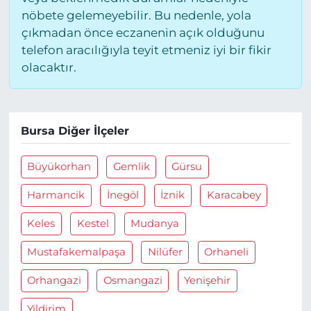
nöbete gelemeyebilir. Bu nedenle, yola
çıkmadan önce eczanenin açık olduğunu
telefon aracılığıyla teyit etmeniz iyi bir fikir
olacaktır.
Bursa Diğer İlçeler
Büyükorhan
Gemlik
Gürsu
Harmancik
İnegöl
İznik
Karacabey
Keles
Kestel
Mudanya
Mustafakemalpaşa
Nilüfer
Orhaneli
Orhangazi
Osmangazi
Yenişehir
Yildirim