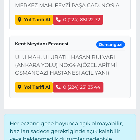
MERKEZ MAH. FEVZİ PAŞA CAD. NO:9 A
Yol Tarifi Al
0 (224) 881 22 72
Kent Meydanı Eczanesi
Osmangazi
ULU MAH. ULUBATLI HASAN BULVARI
(ANKARA YOLU) NO:64 A(ÖZEL ARİTMİ
OSMANGAZİ HASTANESİ ACİL YANI)
Yol Tarifi Al
0 (224) 251 33 44
Her eczane gece boyunca açık olmayabilir,
bazıları sadece gerektiğinde açık kalabilir
veya beklenmedik durumlar nedeniyle