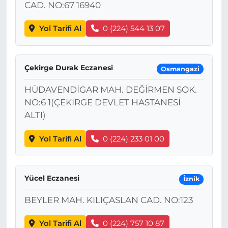
CAD. NO:67 16940
Yol Tarifi Al
0 (224) 544 13 07
Çekirge Durak Eczanesi
Osmangazi
HÜDAVENDİGAR MAH. DEĞİRMEN SOK.
NO:6 1(ÇEKİRGE DEVLET HASTANESİ
ALTI)
Yol Tarifi Al
0 (224) 233 01 00
Yücel Eczanesi
İznik
BEYLER MAH. KILIÇASLAN CAD. NO:123
Yol Tarifi Al
0 (224) 757 10 87