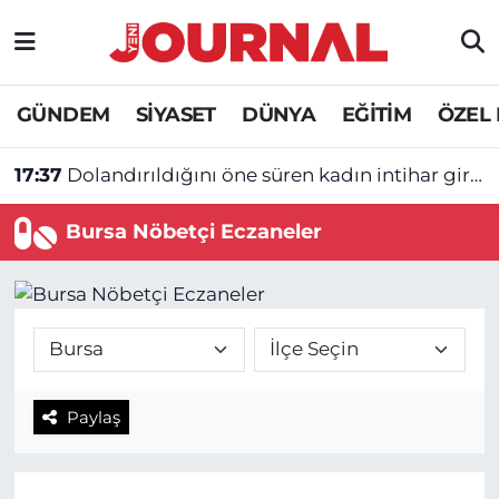
GÜNDEM
Nöbetçi Eczaneler
GÜNDEM
SİYASET
DÜNYA
EĞİTİM
ÖZEL
SİYASET
Hava Durumu
17:37
Dolandırıldığını öne süren kadın intihar girişiminde bulundu
SAĞLIK
Trafik Durumu
Bursa Nöbetçi Eczaneler
DÜNYA
Süper Lig Puan Durumu ve Fikstür
EĞİTİM
Tüm Manşetler
ÖZEL HABER
Son Dakika Haberleri
Paylaş
Haber Arşivi