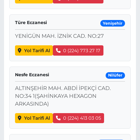
Türe Eczanesi
Yenişehir
YENİGÜN MAH. İZNİK CAD. NO:27
Yol Tarifi Al
0 (224) 773 27 17
Nesfe Eczanesi
Nilüfer
ALTINŞEHİR MAH. ABDİ İPEKÇİ CAD.
NO:34 1(ŞAHİNKAYA HEXAGON
ARKASINDA)
Yol Tarifi Al
0 (224) 413 03 05