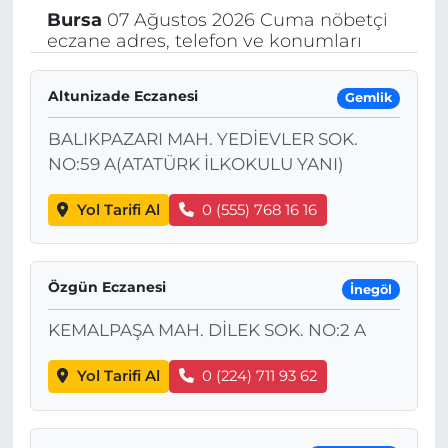
Bursa
07 Ağustos 2026 Cuma nöbetçi
eczane adres, telefon ve konumları
Altunizade Eczanesi
Gemlik
BALIKPAZARI MAH. YEDİEVLER SOK.
NO:59 A(ATATÜRK İLKOKULU YANI)
Yol Tarifi Al
0 (555) 768 16 16
Özgün Eczanesi
İnegöl
KEMALPAŞA MAH. DİLEK SOK. NO:2 A
Yol Tarifi Al
0 (224) 711 93 62