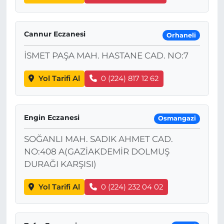
Cannur Eczanesi
Orhaneli
İSMET PAŞA MAH. HASTANE CAD. NO:7
Yol Tarifi Al
0 (224) 817 12 62
Engin Eczanesi
Osmangazi
SOĞANLI MAH. SADIK AHMET CAD.
NO:408 A(GAZİAKDEMİR DOLMUŞ
DURAĞI KARŞISI)
Yol Tarifi Al
0 (224) 232 04 02