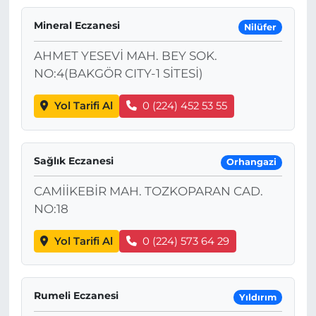
Mineral Eczanesi
Nilüfer
AHMET YESEVİ MAH. BEY SOK.
NO:4(BAKGÖR CITY-1 SİTESİ)
Yol Tarifi Al
0 (224) 452 53 55
Sağlık Eczanesi
Orhangazi
CAMİİKEBİR MAH. TOZKOPARAN CAD.
NO:18
Yol Tarifi Al
0 (224) 573 64 29
Rumeli Eczanesi
Yıldırım