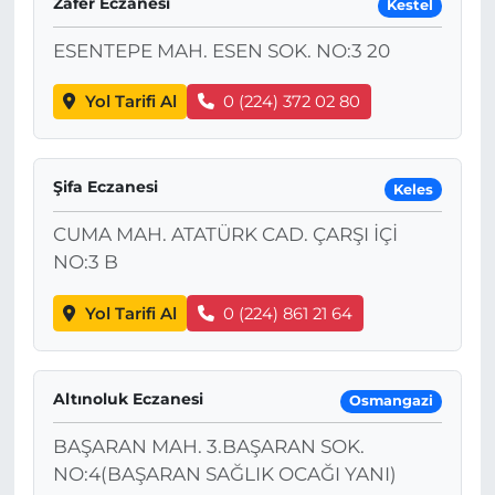
Zafer Eczanesi
Kestel
ESENTEPE MAH. ESEN SOK. NO:3 20
Yol Tarifi Al
0 (224) 372 02 80
Şifa Eczanesi
Keles
CUMA MAH. ATATÜRK CAD. ÇARŞI İÇİ
NO:3 B
Yol Tarifi Al
0 (224) 861 21 64
Altınoluk Eczanesi
Osmangazi
BAŞARAN MAH. 3.BAŞARAN SOK.
NO:4(BAŞARAN SAĞLIK OCAĞI YANI)