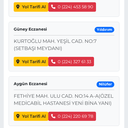
Yol Tarifi Al
0 (224) 453 58 90
Güney Eczanesi
Yıldırım
KURTOĞLU MAH. YEŞİL CAD. NO:7
(SETBAŞI MEYDANI)
Yol Tarifi Al
0 (224) 327 61 33
Aygün Eczanesi
Nilüfer
FETHİYE MAH. ULU CAD. NO:14 A-A(ÖZEL
MEDİCABİL HASTANESİ YENİ BİNA YANI)
Yol Tarifi Al
0 (224) 220 69 78