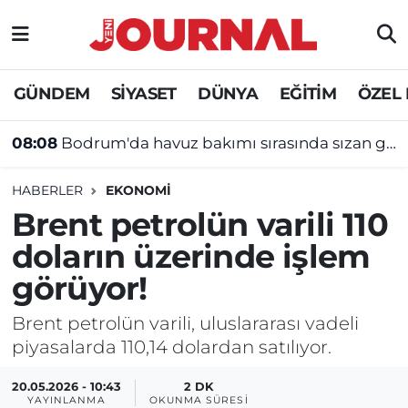
GÜNDEM
Nöbetçi Eczaneler
GÜNDEM
SİYASET
DÜNYA
EĞİTİM
ÖZEL
SİYASET
Hava Durumu
08:08
Bodrum'da havuz bakımı sırasında sızan gaz 15 kişiyi hastanelik etti
SAĞLIK
Trafik Durumu
HABERLER
EKONOMİ
DÜNYA
Süper Lig Puan Durumu ve Fikstür
Brent petrolün varili 110
doların üzerinde işlem
EĞİTİM
Tüm Manşetler
görüyor!
ÖZEL HABER
Son Dakika Haberleri
Brent petrolün varili, uluslararası vadeli
piyasalarda 110,14 dolardan satılıyor.
Haber Arşivi
20.05.2026 - 10:43
2 DK
YAYINLANMA
OKUNMA SÜRESI